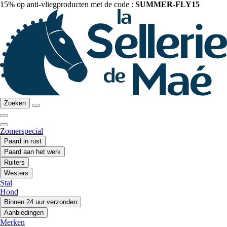
15% op anti-vliegproducten met de code :
SUMMER-FLY15
Zoeken
Zomerspecial
Paard in rust
Paard aan het werk
Ruiters
Westers
Stal
Hond
Binnen 24 uur verzonden
Aanbiedingen
Merken