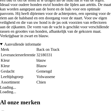
een bad of om de hond af te drogen als de huid nat is van de regen.
Ideaal voor oudere honden en/of honden die lijden aan artritis. De maat
kan worden aangepast aan de borst en de hals voor een optimale
pasvorm. Hij heeft dijriemen voor de achterpoten, een opening voor de
riem aan de halsband en een doorgang voor de staart. Voor uw eigen
veiligheid en die van uw hond is de jas ook voorzien van reflectoren
aan de zijkanten. De vorm van de vacht is geschikt voor verschillende
rassen en groottes van honden, afhankelijk van de gekozen maat.
Verkrijgbaar in zwart en blauw.
Aanvullende informatie
Merk
Back on Track
Leveranciersreferentie
32180331
Kleur
blauw
Kleur
Blauw
Geslacht
Gemengd
Leeftijdsgroep
Volwassene
Assortiment
Chien
Loading...
Loading...
Al onze merken