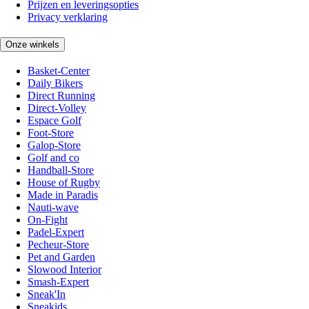
Prijzen en leveringsopties
Privacy verklaring
Onze winkels
Basket-Center
Daily Bikers
Direct Running
Direct-Volley
Espace Golf
Foot-Store
Galop-Store
Golf and co
Handball-Store
House of Rugby
Made in Paradis
Nauti-wave
On-Fight
Padel-Expert
Pecheur-Store
Pet and Garden
Slowood Interior
Smash-Expert
Sneak'In
Sneakids