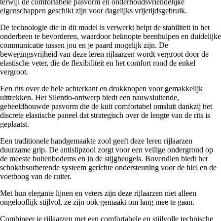
terwijl de comfortabele pasvorm en onderhoudsvriendelijke
eigenschappen geschikt zijn voor dagelijks vrijetijdsgebruik.
De technologie die in dit model is verwerkt helpt de stabiliteit in het
onderbeen te bevorderen, waardoor beknopte beenhulpen en duidelijke
communicatie tussen jou en je paard mogelijk zijn. De
bewegingsvrijheid van deze leren rijlaarzen wordt vergroot door de
elastische veter, die de flexibiliteit en het comfort rond de enkel
vergroot.
Een rits over de hele achterkant en drukknopen voor gemakkelijk
uittrekken. Het Silentio-ontwerp biedt een nauwsluitende,
gebeeldhouwde pasvorm die de kuit comfortabel omsluit dankzij het
discrete elastische paneel dat strategisch over de lengte van de rits is
geplaatst.
Een traditionele handgemaakte zool geeft deze leren rijlaarzen
duurzame grip. De antislipzool zorgt voor een veilige ondergrond op
de meeste buitenbodems en in de stijgbeugels. Bovendien biedt het
schokabsorberende systeem gerichte ondersteuning voor de hiel en de
voetboog van de ruiter.
Met hun elegante lijnen en veters zijn deze rijlaarzen niet alleen
ongelooflijk stijlvol, ze zijn ook gemaakt om lang mee te gaan.
Combineer je rijlaarzen met een comfortabele en stijlvolle technische