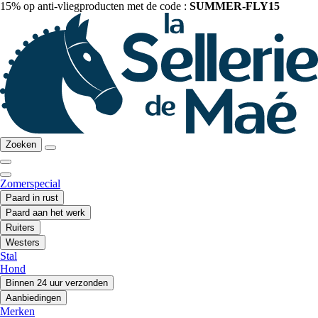
15% op anti-vliegproducten met de code :
SUMMER-FLY15
Zoeken
Zomerspecial
Paard in rust
Paard aan het werk
Ruiters
Westers
Stal
Hond
Binnen 24 uur verzonden
Aanbiedingen
Merken