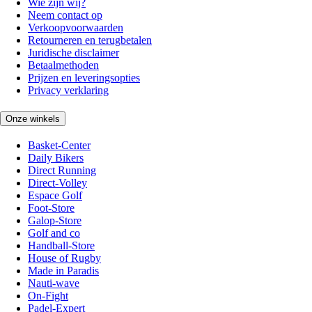
Wie zijn wij?
Neem contact op
Verkoopvoorwaarden
Retourneren en terugbetalen
Juridische disclaimer
Betaalmethoden
Prijzen en leveringsopties
Privacy verklaring
Onze winkels
Basket-Center
Daily Bikers
Direct Running
Direct-Volley
Espace Golf
Foot-Store
Galop-Store
Golf and co
Handball-Store
House of Rugby
Made in Paradis
Nauti-wave
On-Fight
Padel-Expert