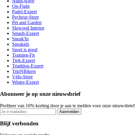
Nauti-wave
On-Fight
Padel-Expert
Pecheur-Store
Pet and Garden
Slowood Interior
Smash-Expert
Sneak'In
Sneakids
Sport is good
Training-Fit
Trek-Expert
Triathlon-Expert
TripNBikers
Vélo-Store
Winter-Expert
Abonneer je op onze nieuwsbrief
Profiteer van 10% korting door je aan te melden voor onze nieuwsbrief
Aanmelden
Blijf verbonden