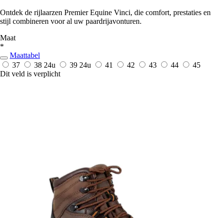
Ontdek de rijlaarzen Premier Equine Vinci, die comfort, prestaties en
stijl combineren voor al uw paardrijavonturen.
Maat
*
Maattabel
37
38
24u
39
24u
41
42
43
44
45
Dit veld is verplicht