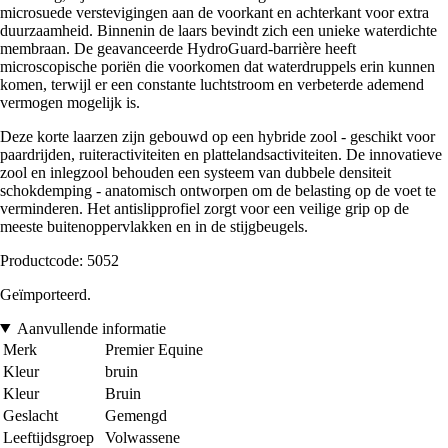
microsuede verstevigingen aan de voorkant en achterkant voor extra
duurzaamheid. Binnenin de laars bevindt zich een unieke waterdichte
membraan. De geavanceerde HydroGuard-barrière heeft
microscopische poriën die voorkomen dat waterdruppels erin kunnen
komen, terwijl er een constante luchtstroom en verbeterde ademend
vermogen mogelijk is.
Deze korte laarzen zijn gebouwd op een hybride zool - geschikt voor
paardrijden, ruiteractiviteiten en plattelandsactiviteiten. De innovatieve
zool en inlegzool behouden een systeem van dubbele densiteit
schokdemping - anatomisch ontworpen om de belasting op de voet te
verminderen. Het antislipprofiel zorgt voor een veilige grip op de
meeste buitenoppervlakken en in de stijgbeugels.
Productcode: 5052
Geïmporteerd.
Aanvullende informatie
Merk
Premier Equine
Kleur
bruin
Kleur
Bruin
Geslacht
Gemengd
Leeftijdsgroep
Volwassene