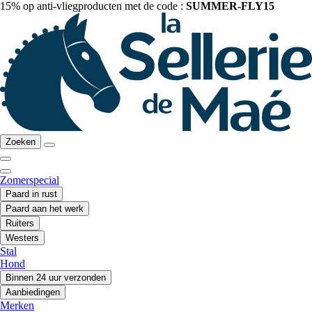
15% op anti-vliegproducten met de code :
SUMMER-FLY15
Zoeken
Zomerspecial
Paard in rust
Paard aan het werk
Ruiters
Westers
Stal
Hond
Binnen 24 uur verzonden
Aanbiedingen
Merken