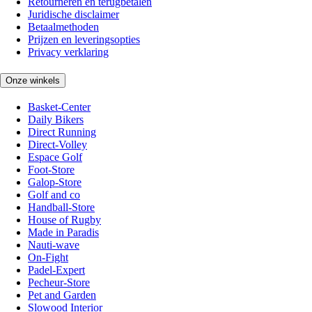
Retourneren en terugbetalen
Juridische disclaimer
Betaalmethoden
Prijzen en leveringsopties
Privacy verklaring
Onze winkels
Basket-Center
Daily Bikers
Direct Running
Direct-Volley
Espace Golf
Foot-Store
Galop-Store
Golf and co
Handball-Store
House of Rugby
Made in Paradis
Nauti-wave
On-Fight
Padel-Expert
Pecheur-Store
Pet and Garden
Slowood Interior