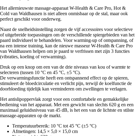
Het allernieuwste massage-apparaat W-Health & Care Pro, Hot &
Cold van Waldhausen is niet alleen onmisbaar op de stal, maar ook
perfect geschikt voor onderweg.
Naast de snelheidsinstelling zorgen de vijf accessoires voor selectieve
of uitgebreide toepassingen om de verschillende spiergebieden van het
paard individueel te behandelen. Voor warming-up of ontspanning, of
na een intense training, kan de nieuwe masseur W-Health & Care Pro
van Waldhausen helpen om je paard te verfrissen met zijn 3 functies
(vibraties, koeling of verwarming).
Druk op een knop om een van de drie niveaus van kou of warmte te
selecteren (tussen 10 °C en 45 °C, ±5 °C).
De verwarmingsfunctie heeft een ontspannend effect op de spieren,
stimuleert de bloedcirculatie en verlicht pijn, terwijl de koelfunctie de
doorbloeding tijdelijk kan verminderen om zwellingen te verlagen.
Het antislipoppervlak zorgt voor een comfortabele en gemakkelijke
bediening van het apparaat. Met een gewicht van slechts 620 g en een
maximaal geluidsniveau van 45 dB, is het een van de lichtste en stilste
massage-apparaten op de markt.
Temperatuurbereik: 10 °C tot 45 °C (±5 °C)
Afmetingen: 14,5 × 5,0 × 15,0 cm