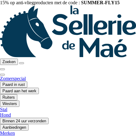
15% op anti-vliegproducten met de code :
SUMMER-FLY15
Zoeken
Zomerspecial
Paard in rust
Paard aan het werk
Ruiters
Westers
Stal
Hond
Binnen 24 uur verzonden
Aanbiedingen
Merken