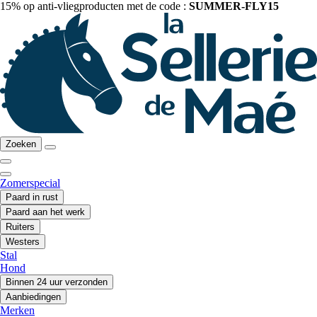
15% op anti-vliegproducten met de code :
SUMMER-FLY15
Zoeken
Zomerspecial
Paard in rust
Paard aan het werk
Ruiters
Westers
Stal
Hond
Binnen 24 uur verzonden
Aanbiedingen
Merken