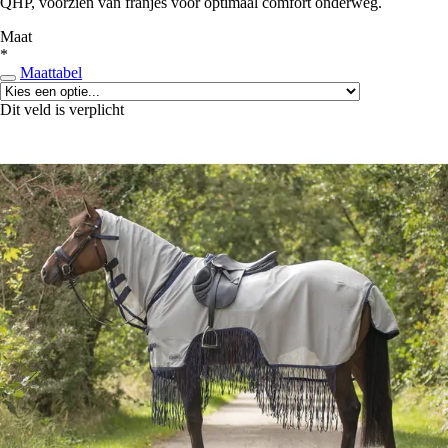
QHP, voorzien van franjes voor optimaal comfort onderweg.
Maat
*
Maattabel
Dit veld is verplicht