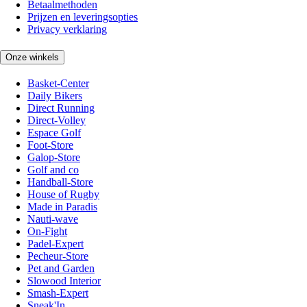
Betaalmethoden
Prijzen en leveringsopties
Privacy verklaring
Onze winkels
Basket-Center
Daily Bikers
Direct Running
Direct-Volley
Espace Golf
Foot-Store
Galop-Store
Golf and co
Handball-Store
House of Rugby
Made in Paradis
Nauti-wave
On-Fight
Padel-Expert
Pecheur-Store
Pet and Garden
Slowood Interior
Smash-Expert
Sneak'In