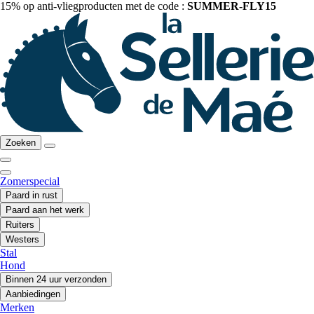
15% op anti-vliegproducten met de code :
SUMMER-FLY15
Zoeken
Zomerspecial
Paard in rust
Paard aan het werk
Ruiters
Westers
Stal
Hond
Binnen 24 uur verzonden
Aanbiedingen
Merken