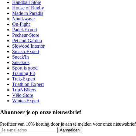
Handball-Store
House of Rugby
Made in Paradis
Nauti-wave
On-Fight
Padel-Expert
Pecheur-Store
Pet and Garden
Slowood Interior
Smash-Expert
Sneak'In
Sneakids
Sport is good
Training-Fit
Trek-Expert
Triathlon-Expert
TripNBikers
Vélo-Store
Winter-Expert
Abonneer je op onze nieuwsbrief
Profiteer van 10% korting door je aan te melden voor onze nieuwsbrief
Aanmelden