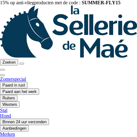
15% op anti-vliegproducten met de code :
SUMMER-FLY15
Zoeken
Zomerspecial
Paard in rust
Paard aan het werk
Ruiters
Westers
Stal
Hond
Binnen 24 uur verzonden
Aanbiedingen
Merken