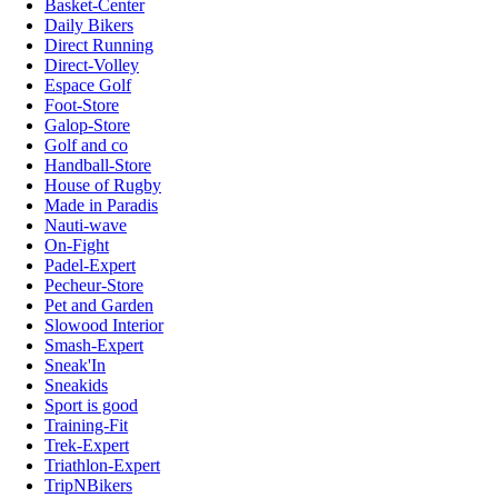
Basket-Center
Daily Bikers
Direct Running
Direct-Volley
Espace Golf
Foot-Store
Galop-Store
Golf and co
Handball-Store
House of Rugby
Made in Paradis
Nauti-wave
On-Fight
Padel-Expert
Pecheur-Store
Pet and Garden
Slowood Interior
Smash-Expert
Sneak'In
Sneakids
Sport is good
Training-Fit
Trek-Expert
Triathlon-Expert
TripNBikers