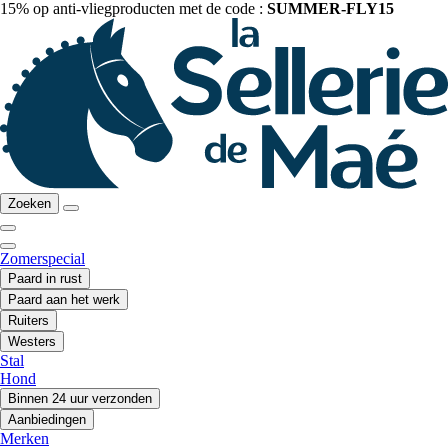
15% op anti-vliegproducten met de code :
SUMMER-FLY15
Zoeken
Zomerspecial
Paard in rust
Paard aan het werk
Ruiters
Westers
Stal
Hond
Binnen 24 uur verzonden
Aanbiedingen
Merken