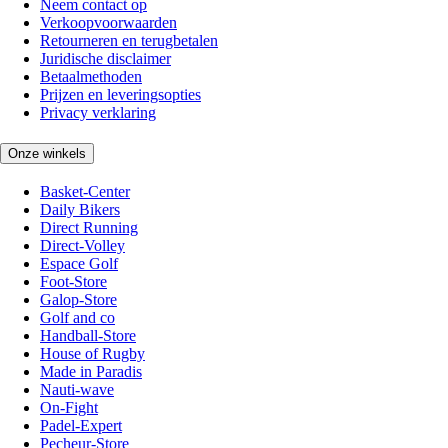
Neem contact op
Verkoopvoorwaarden
Retourneren en terugbetalen
Juridische disclaimer
Betaalmethoden
Prijzen en leveringsopties
Privacy verklaring
Onze winkels
Basket-Center
Daily Bikers
Direct Running
Direct-Volley
Espace Golf
Foot-Store
Galop-Store
Golf and co
Handball-Store
House of Rugby
Made in Paradis
Nauti-wave
On-Fight
Padel-Expert
Pecheur-Store