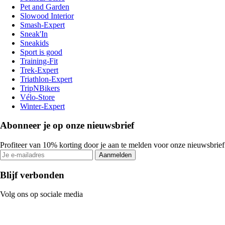
Pet and Garden
Slowood Interior
Smash-Expert
Sneak'In
Sneakids
Sport is good
Training-Fit
Trek-Expert
Triathlon-Expert
TripNBikers
Vélo-Store
Winter-Expert
Abonneer je op onze nieuwsbrief
Profiteer van 10% korting door je aan te melden voor onze nieuwsbrief
Aanmelden
Blijf verbonden
Volg ons op sociale media