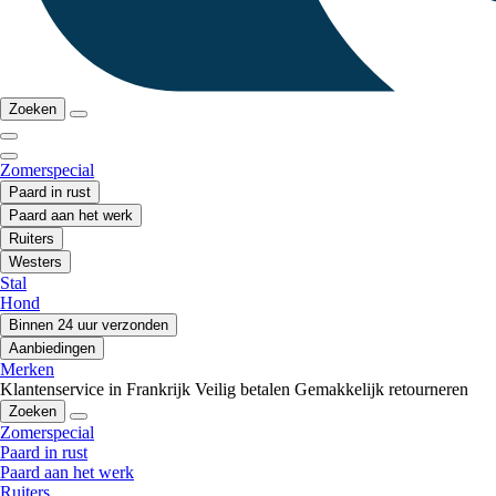
Zoeken
Zomerspecial
Paard in rust
Paard aan het werk
Ruiters
Westers
Stal
Hond
Binnen 24 uur verzonden
Aanbiedingen
Merken
Klantenservice in Frankrijk
Veilig betalen
Gemakkelijk retourneren
Zoeken
Zomerspecial
Paard in rust
Paard aan het werk
Ruiters