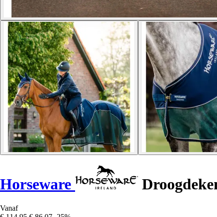
Horseware
Droogdeken
Vanaf
€ 114,95
€ 86,07
-25%