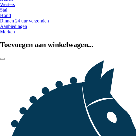
Westers
Stal
Hond
Binnen 24 uur verzonden
Aanbiedingen
Merken
Toevoegen aan winkelwagen...