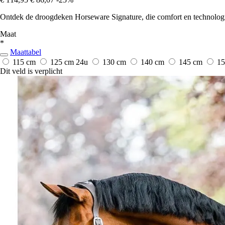
Ontdek de droogdeken Horseware Signature, die comfort en technologi
Maat
*
Maattabel
115 cm
125 cm
24u
130 cm
140 cm
145 cm
1
Dit veld is verplicht