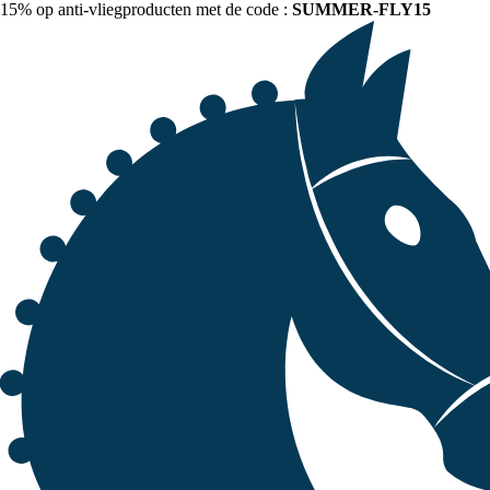
15% op anti-vliegproducten met de code :
SUMMER-FLY15