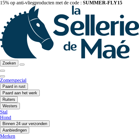
15% op anti-vliegproducten met de code :
SUMMER-FLY15
Zoeken
Zomerspecial
Paard in rust
Paard aan het werk
Ruiters
Westers
Stal
Hond
Binnen 24 uur verzonden
Aanbiedingen
Merken