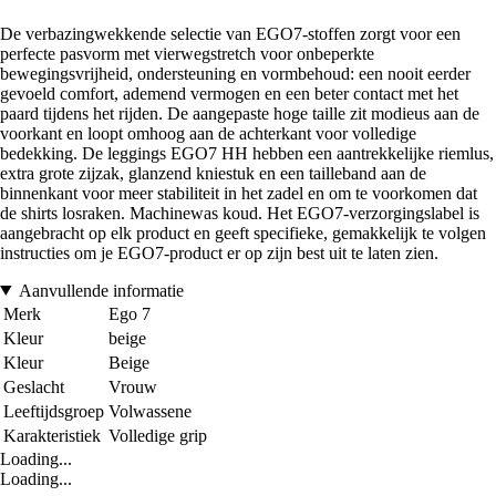
De verbazingwekkende selectie van EGO7-stoffen zorgt voor een
perfecte pasvorm met vierwegstretch voor onbeperkte
bewegingsvrijheid, ondersteuning en vormbehoud: een nooit eerder
gevoeld comfort, ademend vermogen en een beter contact met het
paard tijdens het rijden. De aangepaste hoge taille zit modieus aan de
voorkant en loopt omhoog aan de achterkant voor volledige
bedekking. De leggings EGO7 HH hebben een aantrekkelijke riemlus,
extra grote zijzak, glanzend kniestuk en een tailleband aan de
binnenkant voor meer stabiliteit in het zadel en om te voorkomen dat
de shirts losraken. Machinewas koud. Het EGO7-verzorgingslabel is
aangebracht op elk product en geeft specifieke, gemakkelijk te volgen
instructies om je EGO7-product er op zijn best uit te laten zien.
Aanvullende informatie
Merk
Ego 7
Kleur
beige
Kleur
Beige
Geslacht
Vrouw
Leeftijdsgroep
Volwassene
Karakteristiek
Volledige grip
Loading...
Loading...