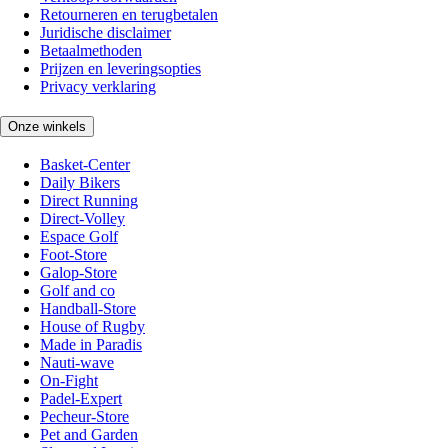
Retourneren en terugbetalen
Juridische disclaimer
Betaalmethoden
Prijzen en leveringsopties
Privacy verklaring
Onze winkels
Basket-Center
Daily Bikers
Direct Running
Direct-Volley
Espace Golf
Foot-Store
Galop-Store
Golf and co
Handball-Store
House of Rugby
Made in Paradis
Nauti-wave
On-Fight
Padel-Expert
Pecheur-Store
Pet and Garden