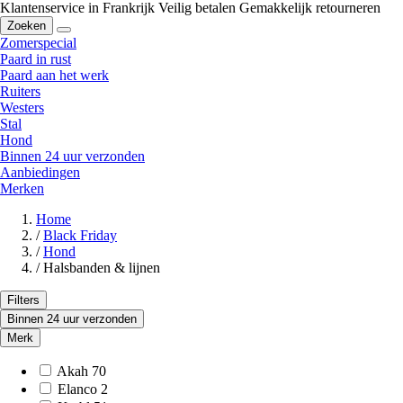
Klantenservice in Frankrijk
Veilig betalen
Gemakkelijk retourneren
Zoeken
Zomerspecial
Paard in rust
Paard aan het werk
Ruiters
Westers
Stal
Hond
Binnen 24 uur verzonden
Aanbiedingen
Merken
Home
/
Black Friday
/
Hond
/
Halsbanden & lijnen
Filters
Binnen 24 uur verzonden
Merk
Akah
70
Elanco
2