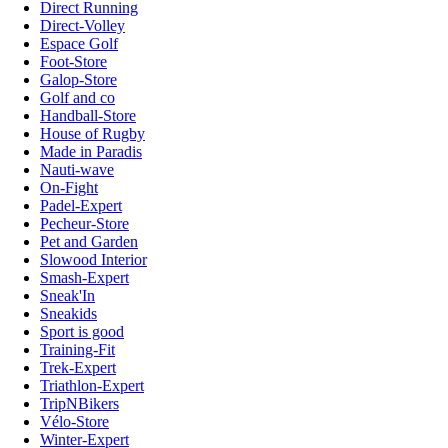
Direct Running
Direct-Volley
Espace Golf
Foot-Store
Galop-Store
Golf and co
Handball-Store
House of Rugby
Made in Paradis
Nauti-wave
On-Fight
Padel-Expert
Pecheur-Store
Pet and Garden
Slowood Interior
Smash-Expert
Sneak'In
Sneakids
Sport is good
Training-Fit
Trek-Expert
Triathlon-Expert
TripNBikers
Vélo-Store
Winter-Expert