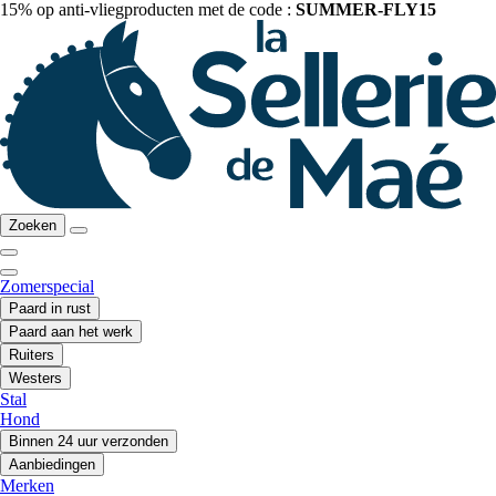
15% op anti-vliegproducten met de code :
SUMMER-FLY15
Zoeken
Zomerspecial
Paard in rust
Paard aan het werk
Ruiters
Westers
Stal
Hond
Binnen 24 uur verzonden
Aanbiedingen
Merken