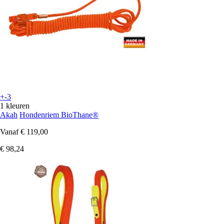
+-3
1 kleuren
Akah
Hondenriem BioThane®
Vanaf
€ 119,00
€ 98,24