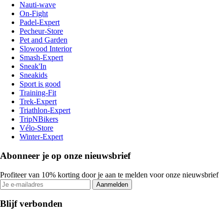
Nauti-wave
On-Fight
Padel-Expert
Pecheur-Store
Pet and Garden
Slowood Interior
Smash-Expert
Sneak'In
Sneakids
Sport is good
Training-Fit
Trek-Expert
Triathlon-Expert
TripNBikers
Vélo-Store
Winter-Expert
Abonneer je op onze nieuwsbrief
Profiteer van 10% korting door je aan te melden voor onze nieuwsbrief
Aanmelden
Blijf verbonden