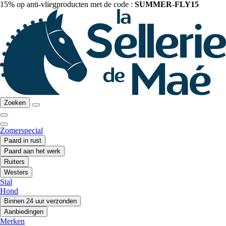
15% op anti-vliegproducten met de code :
SUMMER-FLY15
Zoeken
Zomerspecial
Paard in rust
Paard aan het werk
Ruiters
Westers
Stal
Hond
Binnen 24 uur verzonden
Aanbiedingen
Merken