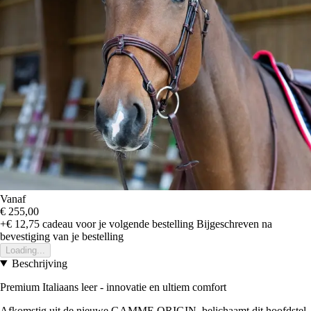
Vanaf
€ 255,00
+€ 12,75
cadeau voor je volgende bestelling
Bijgeschreven na
bevestiging van je bestelling
Loading...
Beschrijving
Premium Italiaans leer - innovatie en ultiem comfort
Afkomstig uit de nieuwe GAMME ORIGIN, belichaamt dit hoofdstel