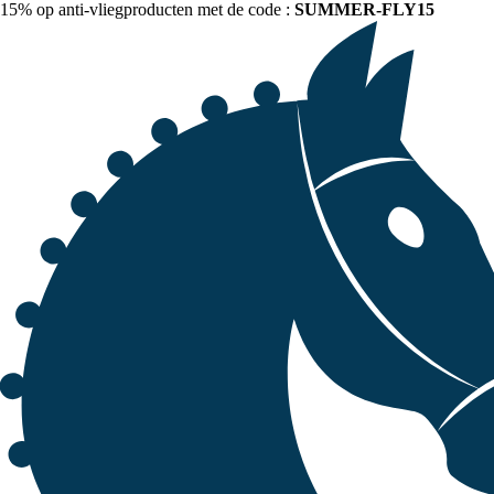
15% op anti-vliegproducten met de code :
SUMMER-FLY15