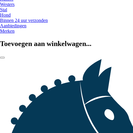
Westers
Stal
Hond
Binnen 24 uur verzonden
Aanbiedingen
Merken
Toevoegen aan winkelwagen...