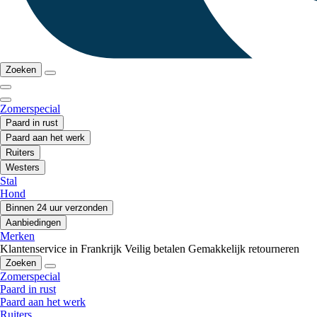
Zoeken
Zomerspecial
Paard in rust
Paard aan het werk
Ruiters
Westers
Stal
Hond
Binnen 24 uur verzonden
Aanbiedingen
Merken
Klantenservice in Frankrijk
Veilig betalen
Gemakkelijk retourneren
Zoeken
Zomerspecial
Paard in rust
Paard aan het werk
Ruiters