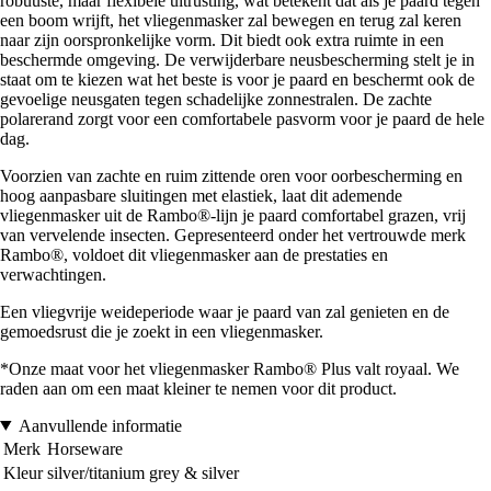
robuuste, maar flexibele uitrusting, wat betekent dat als je paard tegen
een boom wrijft, het vliegenmasker zal bewegen en terug zal keren
naar zijn oorspronkelijke vorm. Dit biedt ook extra ruimte in een
beschermde omgeving. De verwijderbare neusbescherming stelt je in
staat om te kiezen wat het beste is voor je paard en beschermt ook de
gevoelige neusgaten tegen schadelijke zonnestralen. De zachte
polarerand zorgt voor een comfortabele pasvorm voor je paard de hele
dag.
Voorzien van zachte en ruim zittende oren voor oorbescherming en
hoog aanpasbare sluitingen met elastiek, laat dit ademende
vliegenmasker uit de Rambo®-lijn je paard comfortabel grazen, vrij
van vervelende insecten. Gepresenteerd onder het vertrouwde merk
Rambo®, voldoet dit vliegenmasker aan de prestaties en
verwachtingen.
Een vliegvrije weideperiode waar je paard van zal genieten en de
gemoedsrust die je zoekt in een vliegenmasker.
*Onze maat voor het vliegenmasker Rambo® Plus valt royaal. We
raden aan om een maat kleiner te nemen voor dit product.
Aanvullende informatie
Merk
Horseware
Kleur
silver/titanium grey & silver