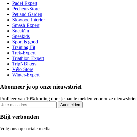
Padel-Expert
Pecheur-Store
Pet and Garden
Slowood Interior
Smash-Expert
Sneak'In
Sneakids
Sport is good
Training-Fit
Trek-Expert
Triathlon-Expert
TripNBikers
Vélo-Store
Winter-Expert
Abonneer je op onze nieuwsbrief
Profiteer van 10% korting door je aan te melden voor onze nieuwsbrief
Aanmelden
Blijf verbonden
Volg ons op sociale media