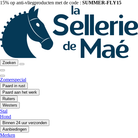
15% op anti-vliegproducten met de code :
SUMMER-FLY15
Zoeken
Zomerspecial
Paard in rust
Paard aan het werk
Ruiters
Westers
Stal
Hond
Binnen 24 uur verzonden
Aanbiedingen
Merken