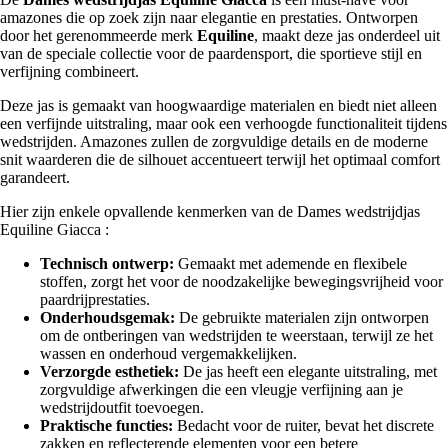
amazones die op zoek zijn naar elegantie en prestaties. Ontworpen
door het gerenommeerde merk
Equiline
, maakt deze jas onderdeel uit
van de speciale collectie voor de paardensport, die sportieve stijl en
verfijning combineert.
Deze jas is gemaakt van hoogwaardige materialen en biedt niet alleen
een verfijnde uitstraling, maar ook een verhoogde functionaliteit tijdens
wedstrijden. Amazones zullen de zorgvuldige details en de moderne
snit waarderen die de silhouet accentueert terwijl het optimaal comfort
garandeert.
Hier zijn enkele opvallende kenmerken van de Dames wedstrijdjas
Equiline Giacca :
Technisch ontwerp:
Gemaakt met ademende en flexibele
stoffen, zorgt het voor de noodzakelijke bewegingsvrijheid voor
paardrijprestaties.
Onderhoudsgemak:
De gebruikte materialen zijn ontworpen
om de ontberingen van wedstrijden te weerstaan, terwijl ze het
wassen en onderhoud vergemakkelijken.
Verzorgde esthetiek:
De jas heeft een elegante uitstraling, met
zorgvuldige afwerkingen die een vleugje verfijning aan je
wedstrijdoutfit toevoegen.
Praktische functies:
Bedacht voor de ruiter, bevat het discrete
zakken en reflecterende elementen voor een betere