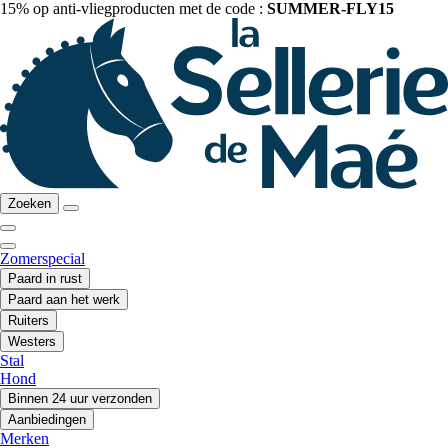
15% op anti-vliegproducten met de code :
SUMMER-FLY15
Zoeken
Zomerspecial
Paard in rust
Paard aan het werk
Ruiters
Westers
Stal
Hond
Binnen 24 uur verzonden
Aanbiedingen
Merken