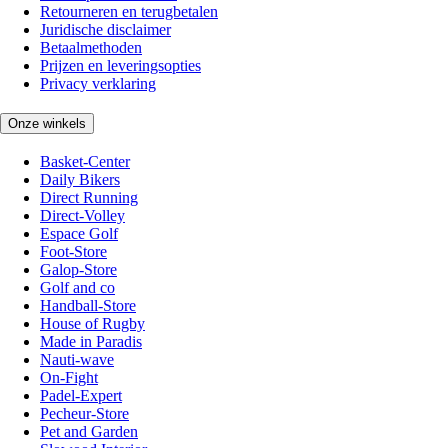
Retourneren en terugbetalen
Juridische disclaimer
Betaalmethoden
Prijzen en leveringsopties
Privacy verklaring
Onze winkels
Basket-Center
Daily Bikers
Direct Running
Direct-Volley
Espace Golf
Foot-Store
Galop-Store
Golf and co
Handball-Store
House of Rugby
Made in Paradis
Nauti-wave
On-Fight
Padel-Expert
Pecheur-Store
Pet and Garden