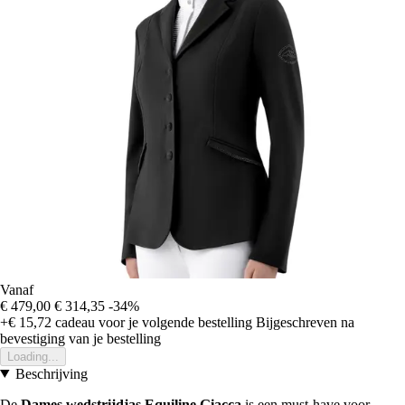
Vanaf
€ 479,00
€ 314,35
-34%
+€ 15,72
cadeau voor je volgende bestelling
Bijgeschreven na
bevestiging van je bestelling
Loading...
Beschrijving
De
Dames wedstrijdjas Equiline Giacca
is een must-have voor