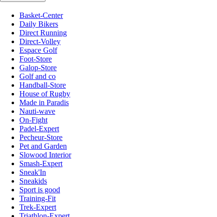
Basket-Center
Daily Bikers
Direct Running
Direct-Volley
Espace Golf
Foot-Store
Galop-Store
Golf and co
Handball-Store
House of Rugby
Made in Paradis
Nauti-wave
On-Fight
Padel-Expert
Pecheur-Store
Pet and Garden
Slowood Interior
Smash-Expert
Sneak'In
Sneakids
Sport is good
Training-Fit
Trek-Expert
Triathlon-Expert