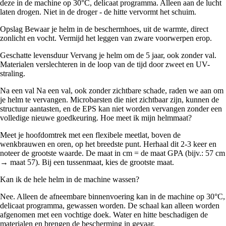
deze in de machine op 30°C, delicaat programma. Alleen aan de lucht
laten drogen. Niet in de droger - de hitte vervormt het schuim.
Opslag Bewaar je helm in de beschermhoes, uit de warmte, direct
zonlicht en vocht. Vermijd het leggen van zware voorwerpen erop.
Geschatte levensduur Vervang je helm om de 5 jaar, ook zonder val.
Materialen verslechteren in de loop van de tijd door zweet en UV-
straling.
Na een val Na een val, ook zonder zichtbare schade, raden we aan om
je helm te vervangen. Microbarsten die niet zichtbaar zijn, kunnen de
structuur aantasten, en de EPS kan niet worden vervangen zonder een
volledige nieuwe goedkeuring. Hoe meet ik mijn helmmaat?
Meet je hoofdomtrek met een flexibele meetlat, boven de
wenkbrauwen en oren, op het breedste punt. Herhaal dit 2-3 keer en
noteer de grootste waarde. De maat in cm = de maat GPA (bijv.: 57 cm
→ maat 57). Bij een tussenmaat, kies de grootste maat.
Kan ik de hele helm in de machine wassen?
Nee. Alleen de afneembare binnenvoering kan in de machine op 30°C,
delicaat programma, gewassen worden. De schaal kan alleen worden
afgenomen met een vochtige doek. Water en hitte beschadigen de
materialen en brengen de bescherming in gevaar.