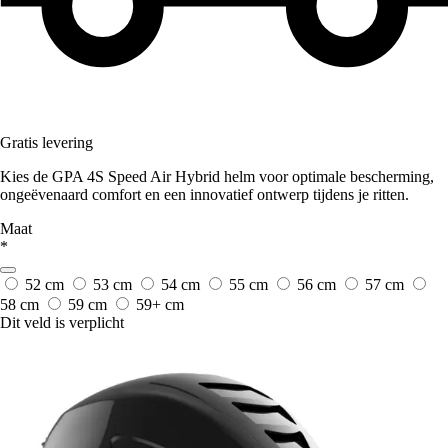
Gratis levering
Kies de GPA 4S Speed Air Hybrid helm voor optimale bescherming,
ongeëvenaard comfort en een innovatief ontwerp tijdens je ritten.
Maat
*
52 cm
53 cm
54 cm
55 cm
56 cm
57 cm
58 cm
59 cm
59+ cm
Dit veld is verplicht