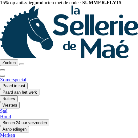
15% op anti-vliegproducten met de code :
SUMMER-FLY15
Zoeken
Zomerspecial
Paard in rust
Paard aan het werk
Ruiters
Westers
Stal
Hond
Binnen 24 uur verzonden
Aanbiedingen
Merken