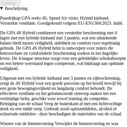
Loading...
Beschrijving
Paardrijkap GPA reeks 4S, Speed Air vizier, Hybrid kinband.
Versterkte ventilatie. Goedgekeurd volgens EU-EN1384:2023. Italië.
De GPA 4S Hybrid combineert een versterkte bescherming met 4
lagen met een hybride kinband met 3 punten, wat een uitstekende
balans biedt tussen veiligheid, stabiliteit en comfort voor regelmatig
gebruik. De GPA 4S Hybrid helm is ontworpen voor ruiters die
betrouwbare en comfortabele bescherming zoeken in het dagelijks
leven. De 4-laagse structuur zorgt voor een geleidelijke schokabsorptie
en een betere weerstand tegen compressie, wat bijdraagt aan optimale
veiligheid.
Uitgerust met een hybride kinband met 3 punten en zijbescherming,
zorgt de 4S Hybrid voor een goede pasvorm op het hoofd terwijl hij
een grote bewegingsvrijheid en langdurig comfort behoudt. De
effectieve ventilatie en het gebalanceerde ontwerp maken het een
veelzijdige helm, geschikt voor zowel training als competitie.
Reiniging van de schaal Veeg de buitenkant af met een lichtvochtige
doek en een milde zeep. Gebruik nooit oplosmiddelen, alcohol of
schurende middelen - deze beschadigen de materialen van de schaal.
Wassen van de binnenvoering Verwijder de binnenvoering en was