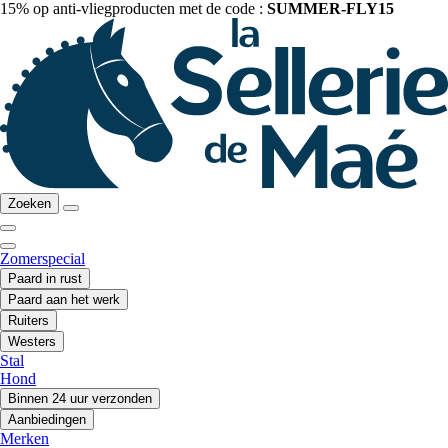
15% op anti-vliegproducten met de code :
SUMMER-FLY15
Zoeken
Zomerspecial
Paard in rust
Paard aan het werk
Ruiters
Westers
Stal
Hond
Binnen 24 uur verzonden
Aanbiedingen
Merken