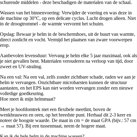
schurende middelen - deze beschadigen de materialen van de schaal.
Wassen van het binnenvoering: Verwijder de voering en was deze in
de machine op 30°C, op een delicate cyclus. Lucht drogen alleen. Niet
in de droogtrommel - de warmte vervormt het schuim.
Opslag: Bewaar je helm in de beschermhoes, uit de buurt van warmte,
direct zonlicht en vocht. Vermijd het plaatsen van zware voorwerpen
erop.
Aanbevolen levensduur: Vervang je helm elke 5 jaar maximaal, ook als
je niet gevallen bent. Materialen verouderen na verloop van tijd, door
zweet en UV-straling.
Na een val: Na een val, zelfs zonder zichtbare schade, raden we aan je
helm te vervangen. Onzichtbare microbarsten kunnen de structuur
aantasten, en het EPS kan niet worden vervangen zonder een nieuwe
volledige goedkeuring.
Hoe meet ik mijn helmmaat?
Meet je hoofdomtrek met een flexibele meetlint, boven de
wenkbrauwen en oren, op het breedste punt. Herhaal dit 2-3 keer en
noteer de hoogste waarde. De maat in cm = de maat GPA (bijv.: 57 cm
→ maat 57). Bij een tussenmaat, neem de hogere maat.
Kan ik de hele helm in de machine wassen?