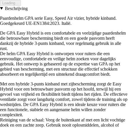
Loading...
Beschrijving
Paardenhelm GPA serie Easy, Speed Air vizier, hybride kinband.
Goedgekeurd UE-EN1384:2023. Italië.
De GPA Easy Hybrid is een comfortabele en veelzijdige paardenhelm
die betrouwbare bescherming biedt en een goede pasvorm heeft
dankzij de hybride 3-punts kinband, voor regelmatig gebruik in alle
rust.
De helm GPA Easy Hybrid is ontworpen voor ruiters die een
eenvoudige, comfortabele en veilige helm zoeken voor dagelijks
gebruik. Het ontwerp is gebaseerd op de expertise van GPA op het
gebied van bescherming, met een structuur die effectief schokken
absorbeert en tegelijkertijd een uitstekend draagcomfort biedt.
Met een hybride 3-punts kinband met zijbescherming zorgt de Easy
Hybrid voor een betrouwbare pasvorm op het hoofd, terwijl hij een
gevoel van vrijheid en flexibiliteit biedt tijdens het rijden. De effectieve
ventilatie zorgt voor langdurig comfort, zowel tijdens de training als op
wedstrijden. De GPA Easy Hybrid is een ideale keuze voor ruiters die
een functionele, stabiele en aangename helm willen zonder
complexiteit.
Reiniging van de schaal: Veeg de buitenkant af met een licht vochtige
doek en een zachte zeep. Gebruik nooit oplosmiddelen, alcohol of