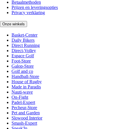
Betaalmethoden
Prijzen en leveringsopties
Privacy verklaring
Onze winkels
Basket-Center
Daily Bikers
Direct Running
Direct-Volley
Espace Golf
Foot-Store
Galop-Store
Golf and co
Handball-Store
House of Rugby
Made in Paradis
Nauti-wave
On-Fight
Padel-Expert
Pecheur-Store
Pet and Garden
Slowood Interior
Smash-Expert
Sneak'In