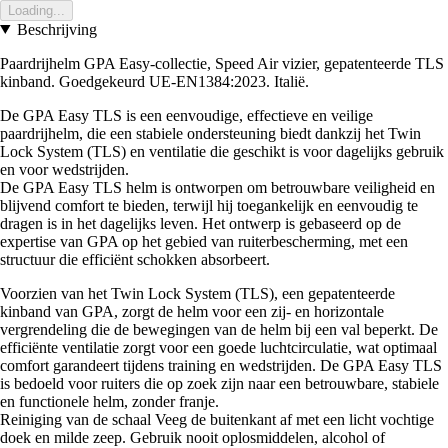
Loading...
Beschrijving
Paardrijhelm GPA Easy-collectie, Speed Air vizier, gepatenteerde TLS
kinband. Goedgekeurd UE-EN1384:2023. Italië.
De GPA Easy TLS is een eenvoudige, effectieve en veilige
paardrijhelm, die een stabiele ondersteuning biedt dankzij het Twin
Lock System (TLS) en ventilatie die geschikt is voor dagelijks gebruik
en voor wedstrijden.
De GPA Easy TLS helm is ontworpen om betrouwbare veiligheid en
blijvend comfort te bieden, terwijl hij toegankelijk en eenvoudig te
dragen is in het dagelijks leven. Het ontwerp is gebaseerd op de
expertise van GPA op het gebied van ruiterbescherming, met een
structuur die efficiënt schokken absorbeert.
Voorzien van het Twin Lock System (TLS), een gepatenteerde
kinband van GPA, zorgt de helm voor een zij- en horizontale
vergrendeling die de bewegingen van de helm bij een val beperkt. De
efficiënte ventilatie zorgt voor een goede luchtcirculatie, wat optimaal
comfort garandeert tijdens training en wedstrijden. De GPA Easy TLS
is bedoeld voor ruiters die op zoek zijn naar een betrouwbare, stabiele
en functionele helm, zonder franje.
Reiniging van de schaal Veeg de buitenkant af met een licht vochtige
doek en milde zeep. Gebruik nooit oplosmiddelen, alcohol of