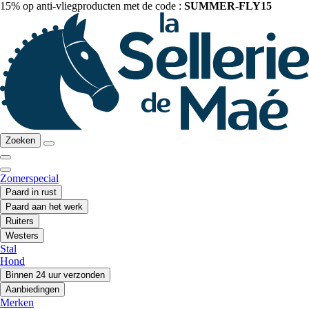
15% op anti-vliegproducten met de code :
SUMMER-FLY15
Zoeken
Zomerspecial
Paard in rust
Paard aan het werk
Ruiters
Westers
Stal
Hond
Binnen 24 uur verzonden
Aanbiedingen
Merken