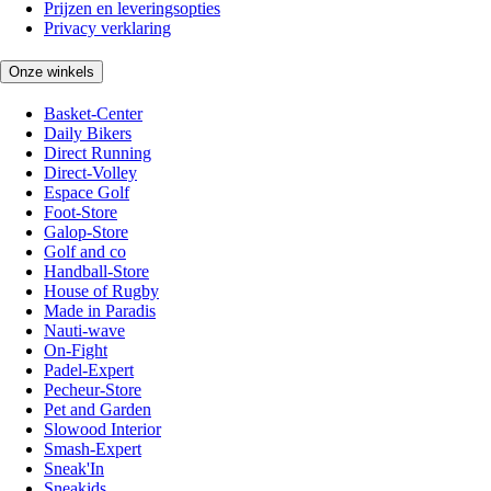
Prijzen en leveringsopties
Privacy verklaring
Onze winkels
Basket-Center
Daily Bikers
Direct Running
Direct-Volley
Espace Golf
Foot-Store
Galop-Store
Golf and co
Handball-Store
House of Rugby
Made in Paradis
Nauti-wave
On-Fight
Padel-Expert
Pecheur-Store
Pet and Garden
Slowood Interior
Smash-Expert
Sneak'In
Sneakids