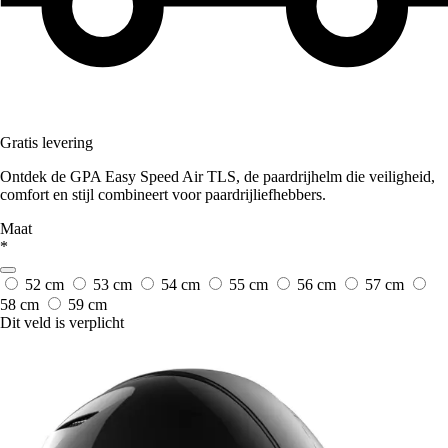
Gratis levering
Ontdek de GPA Easy Speed Air TLS, de paardrijhelm die veiligheid,
comfort en stijl combineert voor paardrijliefhebbers.
Maat
*
52 cm
53 cm
54 cm
55 cm
56 cm
57 cm
58 cm
59 cm
Dit veld is verplicht