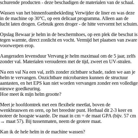
schurende producten - deze beschadigen de materialen van de schaal.
Wassen van het binnenfoambekleding Verwijder de liner en was deze
in de machine op 30°C, op een delicaat programma. Alleen aan de
lucht laten drogen. Gebruik geen droger - de hitte vervormt het schuim.
Opslag Bewaar je helm in de beschermhoes, op een plek die beschut is
tegen warmte, direct zonlicht en vocht. Vermijd het plaatsen van zware
voorwerpen erop.
Aangeraden levensduur Vervang je helm maximaal om de 5 jaar, zelfs
zonder val. Materialen verouderen met de tijd, zweet en UV-stralen.
Na een val Na een val, zelfs zonder zichtbare schade, raden we aan je
helm te vervangen. Onzichtbare microbarsten kunnen de structuur
aantasten, en het EPS kan niet worden vervangen zonder een volledige
nieuwe goedkeuring.
Hoe meet ik mijn helm grootte?
Meet je hoofdomtrek met een flexibele meetlat, boven de
wenkbrauwen en oren, op het breedste punt. Herhaal dit 2-3 keer en
noteer de hoogste waarde. De maat in cm = de maat GPA (bijv. 57 cm
→ maat 57). Bij tussenmaten, neem de grotere maat.
Kan ik de hele helm in de machine wassen?