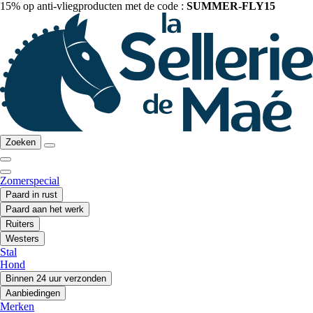
15% op anti-vliegproducten met de code :
SUMMER-FLY15
Zoeken
Zomerspecial
Paard in rust
Paard aan het werk
Ruiters
Westers
Stal
Hond
Binnen 24 uur verzonden
Aanbiedingen
Merken