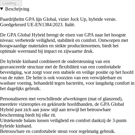
Loading...
Beschrijving
Paardrijhelm GPA lijn Global, vizier Jock Up, hybride versie.
Goedgekeurd UE-EN1384:2023. Italië.
De GPA Global Hybrid brengt de eisen van GPA naar het hoogste
niveau: verbeterde veiligheid, stabiliteit en comfort. Ontworpen met
hoogwaardige materialen en strikte productienormen, biedt het
optimale weerstand bij impact en zijwaartse druk.
De hybride kinband combineert de ondersteuning van een
geavanceerde structuur met de flexibiliteit van een comfortabele
bevestiging, wat zorgt voor een stabiele en veilige positie op het hoofd
van de ruiter. De helm is ook voorzien van een verwijderbare en
wasbare voering, behandeld tegen bacteriën, voor langdurig comfort in
het dagelijks gebruik.
Personaliseren met verschillende afwerkingen (mat of glanzend),
meerdere vizieropties en gekleurde hoofdbanden, de GPA Global
Hybrid past zich aan jouw stijl aan terwijl het betrouwbare
bescherming biedt bij elke rit.
Uitstekende balans tussen veiligheid en comfort dankzij de 3-punts
hybride kinband.
Betrouwbare en comfortabele steun voor regelmatig gebruik.