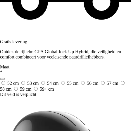
Gratis levering
Ontdek de rijhelm GPA Global Jock Up Hybrid, die veiligheid en
comfort combineert voor veeleisende paardrijliefhebbers.
Maat
*
52 cm
53 cm
54 cm
55 cm
56 cm
57 cm
58 cm
59 cm
59+ cm
Dit veld is verplicht