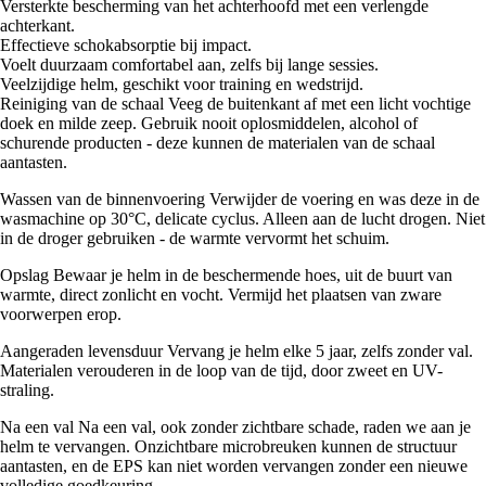
Versterkte bescherming van het achterhoofd met een verlengde
achterkant.
Effectieve schokabsorptie bij impact.
Voelt duurzaam comfortabel aan, zelfs bij lange sessies.
Veelzijdige helm, geschikt voor training en wedstrijd.
Reiniging van de schaal Veeg de buitenkant af met een licht vochtige
doek en milde zeep. Gebruik nooit oplosmiddelen, alcohol of
schurende producten - deze kunnen de materialen van de schaal
aantasten.
Wassen van de binnenvoering Verwijder de voering en was deze in de
wasmachine op 30°C, delicate cyclus. Alleen aan de lucht drogen. Niet
in de droger gebruiken - de warmte vervormt het schuim.
Opslag Bewaar je helm in de beschermende hoes, uit de buurt van
warmte, direct zonlicht en vocht. Vermijd het plaatsen van zware
voorwerpen erop.
Aangeraden levensduur Vervang je helm elke 5 jaar, zelfs zonder val.
Materialen verouderen in de loop van de tijd, door zweet en UV-
straling.
Na een val Na een val, ook zonder zichtbare schade, raden we aan je
helm te vervangen. Onzichtbare microbreuken kunnen de structuur
aantasten, en de EPS kan niet worden vervangen zonder een nieuwe
volledige goedkeuring.