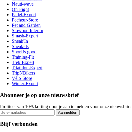
Nauti-wave
On-Fight
Padel-Expert
Pecheur-Store
Pet and Garden
Slowood Interior
Smash-Expert
Sneak'In
Sneakids
Sport is good
Training-Fit
Trek-Expert
Triathlon-Expert
TripNBikers
Vélo-Store
Winter-Expert
Abonneer je op onze nieuwsbrief
Profiteer van 10% korting door je aan te melden voor onze nieuwsbrief
Aanmelden
Blijf verbonden