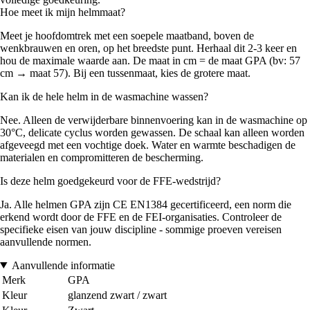
Hoe meet ik mijn helmmaat?
Meet je hoofdomtrek met een soepele maatband, boven de
wenkbrauwen en oren, op het breedste punt. Herhaal dit 2-3 keer en
hou de maximale waarde aan. De maat in cm = de maat GPA (bv: 57
cm → maat 57). Bij een tussenmaat, kies de grotere maat.
Kan ik de hele helm in de wasmachine wassen?
Nee. Alleen de verwijderbare binnenvoering kan in de wasmachine op
30°C, delicate cyclus worden gewassen. De schaal kan alleen worden
afgeveegd met een vochtige doek. Water en warmte beschadigen de
materialen en compromitteren de bescherming.
Is deze helm goedgekeurd voor de FFE-wedstrijd?
Ja. Alle helmen GPA zijn CE EN1384 gecertificeerd, een norm die
erkend wordt door de FFE en de FEI-organisaties. Controleer de
specifieke eisen van jouw discipline - sommige proeven vereisen
aanvullende normen.
Aanvullende informatie
Merk
GPA
Kleur
glanzend zwart / zwart