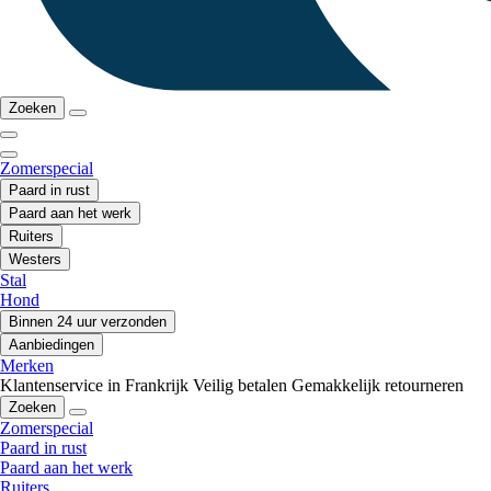
Zoeken
Zomerspecial
Paard in rust
Paard aan het werk
Ruiters
Westers
Stal
Hond
Binnen 24 uur verzonden
Aanbiedingen
Merken
Klantenservice in Frankrijk
Veilig betalen
Gemakkelijk retourneren
Zoeken
Zomerspecial
Paard in rust
Paard aan het werk
Ruiters