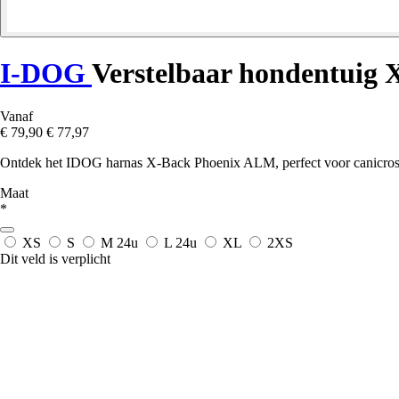
I-DOG
Verstelbaar hondentuig
Vanaf
€ 79,90
€ 77,97
Ontdek het IDOG harnas X-Back Phoenix ALM, perfect voor canicross.
Maat
*
XS
S
M
24u
L
24u
XL
2XS
Dit veld is verplicht