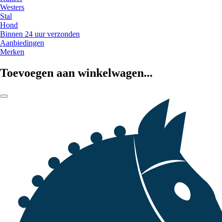
Westers
Stal
Hond
Binnen 24 uur verzonden
Aanbiedingen
Merken
Toevoegen aan winkelwagen...