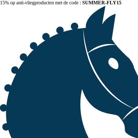
15% op anti-vliegproducten met de code :
SUMMER-FLY15