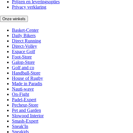
Prijzen en leveringsopties
Privacy verklaring
Onze winkels
Basket-Center
Daily Bikers
Direct Running
Direct-Volley
Espace Golf
Foot-Store
Galop-Store
Golf and co
Handball-Store
House of Rugby
Made in Paradis
Nauti-wave
On-Fight
Padel-Expert
Pecheur-Store
Pet and Garden
Slowood Interior
Smash-Expert
Sneak'In
Sneakids