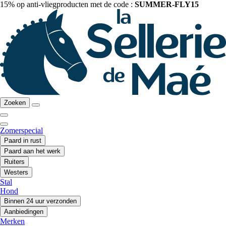
15% op anti-vliegproducten met de code :
SUMMER-FLY15
Zoeken
Zomerspecial
Paard in rust
Paard aan het werk
Ruiters
Westers
Stal
Hond
Binnen 24 uur verzonden
Aanbiedingen
Merken