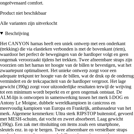
ongeëvenaard comfort.
Product niet beschikbaar
Alle varianten zijn uitverkocht
Beschrijving
Het CANYON harnas heeft een uniek ontwerp met een onderkant
(trekking) die via elastieken verbonden is met de bovenkant (riem),
waardoor het perfect de bewegingen van de hardloper volgt en geen
ongemak veroorzaakt tijdens het trekken. Twee afneembare straps zijn
voorzien om het harnas ter hoogte van de billen te bevestigen, wat het
zwaartepunt optimaliseert. Het unieke ontwerp zorgt voor een
adequate trekpunt ter hoogte van de billen, wat de druk op de onderrug
vermindert en de trekcapaciteit van de hardloper vergroot. Het lage
gewicht (390g) zorgt voor uitzonderlijke resultaten terwijl de wrijving
tot een minimum wordt beperkt en er geen ongemak ontstaat. De
ALM-lijn is ontworpen in samenwerking tussen het merk I-DOG en
Antony Le Moigne, dubbele wereldkampioen in canicross en
meervoudig kampioen van Europa en Frankrijk, ambassadeur van het
merk. Algemene kenmerken: Ultra sterk RIPSTOP buitenstof, gevoerd
met MESH-schuim, dat vocht en zweet absorbeert. Laag gewicht
(390g). Een zak met ritssluiting om items zoals een smartphone,
sleutels enz. in op te bergen. Twee afneembare en verstelbare straps