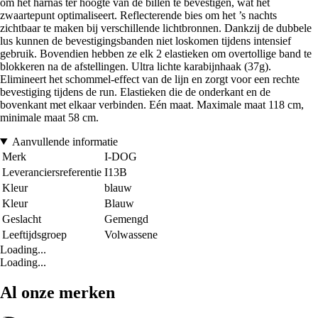
om het harnas ter hoogte van de billen te bevestigen, wat het
zwaartepunt optimaliseert. Reflecterende bies om het ’s nachts
zichtbaar te maken bij verschillende lichtbronnen. Dankzij de dubbele
lus kunnen de bevestigingsbanden niet loskomen tijdens intensief
gebruik. Bovendien hebben ze elk 2 elastieken om overtollige band te
blokkeren na de afstellingen. Ultra lichte karabijnhaak (37g).
Elimineert het schommel-effect van de lijn en zorgt voor een rechte
bevestiging tijdens de run. Elastieken die de onderkant en de
bovenkant met elkaar verbinden. Eén maat. Maximale maat 118 cm,
minimale maat 58 cm.
Aanvullende informatie
Merk
I-DOG
Leveranciersreferentie
I13B
Kleur
blauw
Kleur
Blauw
Geslacht
Gemengd
Leeftijdsgroep
Volwassene
Loading...
Loading...
Al onze merken