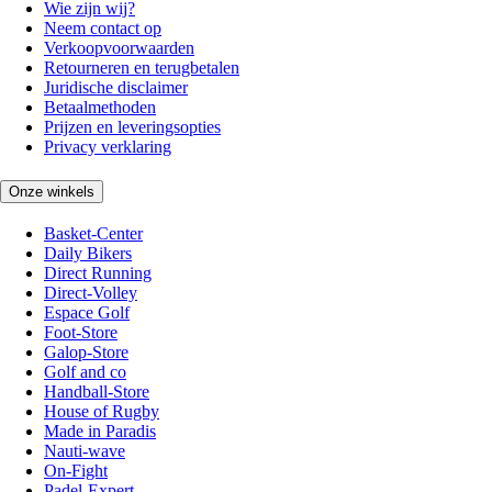
Wie zijn wij?
Neem contact op
Verkoopvoorwaarden
Retourneren en terugbetalen
Juridische disclaimer
Betaalmethoden
Prijzen en leveringsopties
Privacy verklaring
Onze winkels
Basket-Center
Daily Bikers
Direct Running
Direct-Volley
Espace Golf
Foot-Store
Galop-Store
Golf and co
Handball-Store
House of Rugby
Made in Paradis
Nauti-wave
On-Fight
Padel-Expert