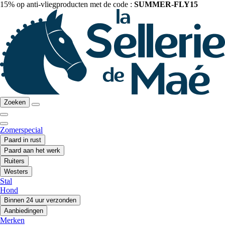
15% op anti-vliegproducten met de code :
SUMMER-FLY15
Zoeken
Zomerspecial
Paard in rust
Paard aan het werk
Ruiters
Westers
Stal
Hond
Binnen 24 uur verzonden
Aanbiedingen
Merken