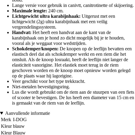
Lange versie voor gebruik in canivtt, canitrotinette of skijoering.
Maximale lengte:
240 cm.
Lichtgewicht ultra karabijnhaak:
Uitgerust met een
lichtgewicht (2g) ultra karabijnhaak met een veilig
vergrendelingssysteem.
Handvat:
Het heeft een handvat aan de kant van de
karabijnhaak om je hond zo dicht mogelijk bij je te houden,
vooral als je weggaat voor wedstrijden.
Schokdemper/knopen:
De knopen op de leeflijn bevatten een
elastisch deel dat als schokdemper werkt en een riem die het
omsluit. Als de knoop losraakt, heeft de leeflijn niet langer de
elasticiteit vanorigine. Het elastiek moet terug in de riem
geschoven worden en de knoop moet opnieuw worden gelegd
op de plaats waar hij lagorigine.
Veer geschikt voor het type trekkracht.
Niet-metalen bevestigingsring.
Lus die wordt gebruikt om de riem aan de stuurpen van een fiets
of scooter te bevestigen. De lus heeft een diameter van 15 cm en
is gemaakt van de riem van de leeflijn.
Aanvullende informatie
Merk
I-DOG
Kleur
blauw
Kleur
Blauw