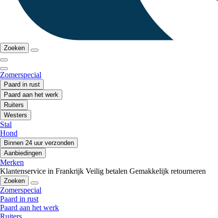
Zoeken
Zomerspecial
Paard in rust
Paard aan het werk
Ruiters
Westers
Stal
Hond
Binnen 24 uur verzonden
Aanbiedingen
Merken
Klantenservice in Frankrijk
Veilig betalen
Gemakkelijk retourneren
Zoeken
Zomerspecial
Paard in rust
Paard aan het werk
Ruiters