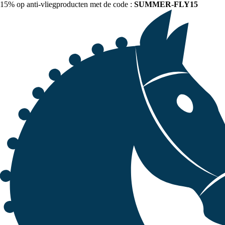
15% op anti-vliegproducten met de code :
SUMMER-FLY15