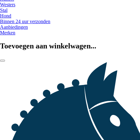
Westers
Stal
Hond
Binnen 24 uur verzonden
Aanbiedingen
Merken
Toevoegen aan winkelwagen...