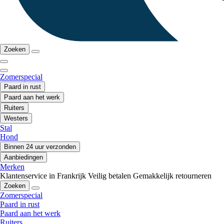
Zoeken
Zomerspecial
Paard in rust
Paard aan het werk
Ruiters
Westers
Stal
Hond
Binnen 24 uur verzonden
Aanbiedingen
Merken
Klantenservice in Frankrijk
Veilig betalen
Gemakkelijk retourneren
Zoeken
Zomerspecial
Paard in rust
Paard aan het werk
Ruiters