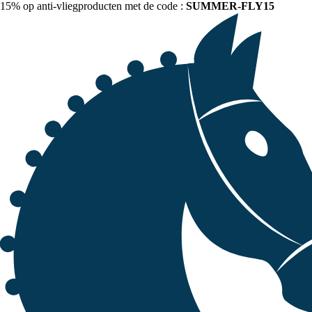
15% op anti-vliegproducten met de code :
SUMMER-FLY15