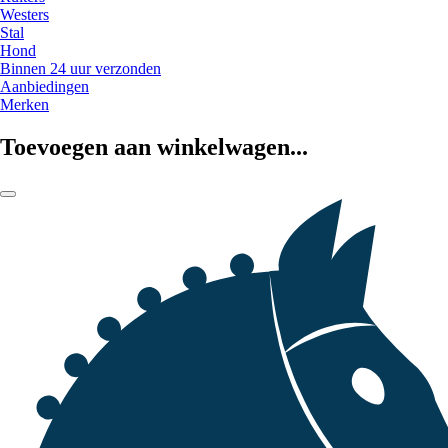
Westers
Stal
Hond
Binnen 24 uur verzonden
Aanbiedingen
Merken
Toevoegen aan winkelwagen...