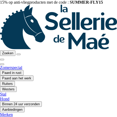
15% op anti-vliegproducten met de code :
SUMMER-FLY15
Zoeken
Zomerspecial
Paard in rust
Paard aan het werk
Ruiters
Westers
Stal
Hond
Binnen 24 uur verzonden
Aanbiedingen
Merken