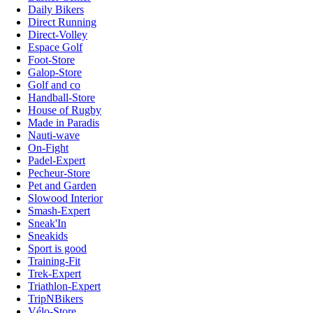
Daily Bikers
Direct Running
Direct-Volley
Espace Golf
Foot-Store
Galop-Store
Golf and co
Handball-Store
House of Rugby
Made in Paradis
Nauti-wave
On-Fight
Padel-Expert
Pecheur-Store
Pet and Garden
Slowood Interior
Smash-Expert
Sneak'In
Sneakids
Sport is good
Training-Fit
Trek-Expert
Triathlon-Expert
TripNBikers
Vélo-Store