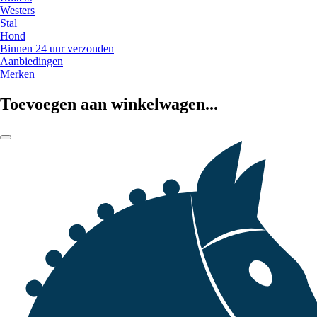
Westers
Stal
Hond
Binnen 24 uur verzonden
Aanbiedingen
Merken
Toevoegen aan winkelwagen...