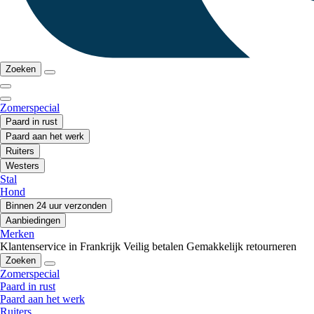
Zoeken
Zomerspecial
Paard in rust
Paard aan het werk
Ruiters
Westers
Stal
Hond
Binnen 24 uur verzonden
Aanbiedingen
Merken
Klantenservice in Frankrijk
Veilig betalen
Gemakkelijk retourneren
Zoeken
Zomerspecial
Paard in rust
Paard aan het werk
Ruiters