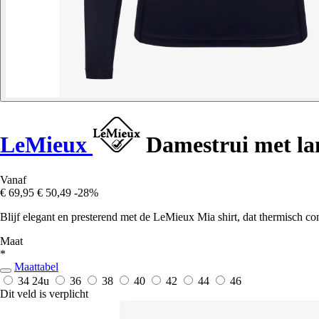
LeMieux
Damestrui met la
Vanaf
€ 69,95
€ 50,49
-28%
Blijf elegant en presterend met de LeMieux Mia shirt, dat thermisch c
Maat
*
Maattabel
34
24u
36
38
40
42
44
46
Dit veld is verplicht