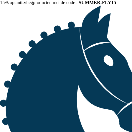
15% op anti-vliegproducten met de code :
SUMMER-FLY15