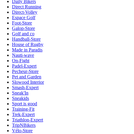
Daily Bikers
Direct Running
Direct-Volley
Espace Golf
Foot-Store
Galop-Store
Golf and co
Handball-Store
House of Rugby
Made in Paradis
Nauti-wave
On-Fight
Padel-Expert
Pecheur-Store
Pet and Garden
Slowood Interior
Smash-Expert
Sneak'In
Sneakids
Sport is good
Training-Fit
Trek-Expert
Triathlon-Expert
TripNBikers
Vélo-Store