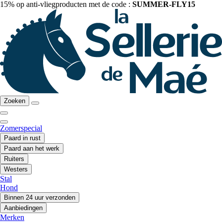
15% op anti-vliegproducten met de code :
SUMMER-FLY15
Zoeken
Zomerspecial
Paard in rust
Paard aan het werk
Ruiters
Westers
Stal
Hond
Binnen 24 uur verzonden
Aanbiedingen
Merken