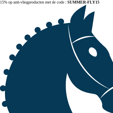
15% op anti-vliegproducten met de code :
SUMMER-FLY15