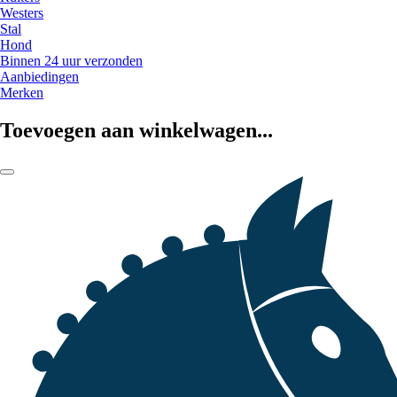
Westers
Stal
Hond
Binnen 24 uur verzonden
Aanbiedingen
Merken
Toevoegen aan winkelwagen...