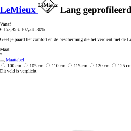
LeMieux
Lang geprofileerd
Vanaf
€ 153,95
€ 107,24
-30%
Geef je paard het comfort en de bescherming die het verdient met de 
Maat
*
Maattabel
100 cm
105 cm
110 cm
115 cm
120 cm
125 c
Dit veld is verplicht