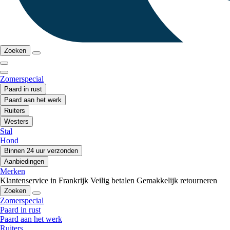
Zoeken
Zomerspecial
Paard in rust
Paard aan het werk
Ruiters
Westers
Stal
Hond
Binnen 24 uur verzonden
Aanbiedingen
Merken
Klantenservice in Frankrijk
Veilig betalen
Gemakkelijk retourneren
Zoeken
Zomerspecial
Paard in rust
Paard aan het werk
Ruiters