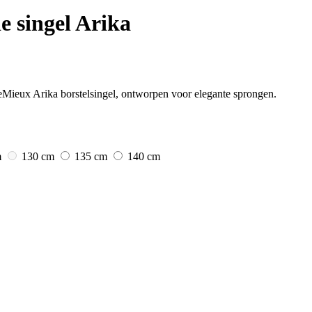
e singel Arika
LeMieux Arika borstelsingel, ontworpen voor elegante sprongen.
m
130 cm
135 cm
140 cm