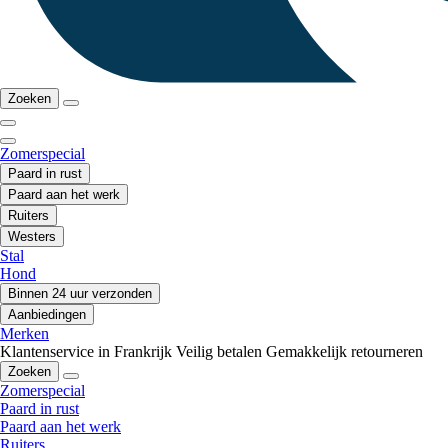
Zoeken
Zomerspecial
Paard in rust
Paard aan het werk
Ruiters
Westers
Stal
Hond
Binnen 24 uur verzonden
Aanbiedingen
Merken
Klantenservice in Frankrijk
Veilig betalen
Gemakkelijk retourneren
Zoeken
Zomerspecial
Paard in rust
Paard aan het werk
Ruiters