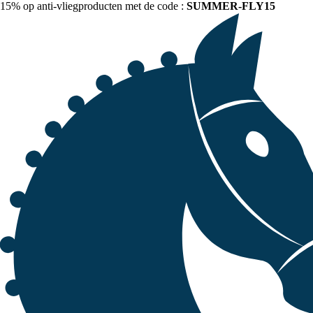
15% op anti-vliegproducten met de code :
SUMMER-FLY15