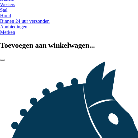
Westers
Stal
Hond
Binnen 24 uur verzonden
Aanbiedingen
Merken
Toevoegen aan winkelwagen...