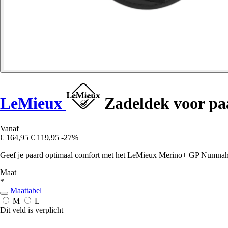
LeMieux
Zadeldek voor p
Vanaf
€ 164,95
€ 119,95
-27%
Geef je paard optimaal comfort met het LeMieux Merino+ GP Numnah. E
Maat
*
Maattabel
M
L
Dit veld is verplicht