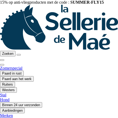
15% op anti-vliegproducten met de code :
SUMMER-FLY15
Zoeken
Zomerspecial
Paard in rust
Paard aan het werk
Ruiters
Westers
Stal
Hond
Binnen 24 uur verzonden
Aanbiedingen
Merken