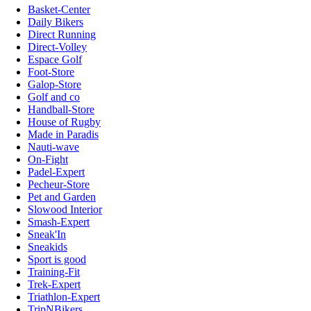
Basket-Center
Daily Bikers
Direct Running
Direct-Volley
Espace Golf
Foot-Store
Galop-Store
Golf and co
Handball-Store
House of Rugby
Made in Paradis
Nauti-wave
On-Fight
Padel-Expert
Pecheur-Store
Pet and Garden
Slowood Interior
Smash-Expert
Sneak'In
Sneakids
Sport is good
Training-Fit
Trek-Expert
Triathlon-Expert
TripNBikers