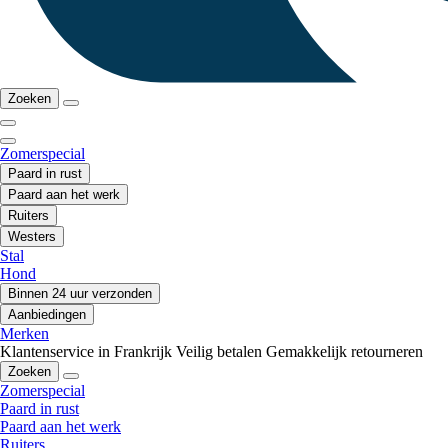
Zoeken
Zomerspecial
Paard in rust
Paard aan het werk
Ruiters
Westers
Stal
Hond
Binnen 24 uur verzonden
Aanbiedingen
Merken
Klantenservice in Frankrijk
Veilig betalen
Gemakkelijk retourneren
Zoeken
Zomerspecial
Paard in rust
Paard aan het werk
Ruiters