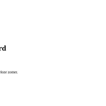
rd
eloze zomer.