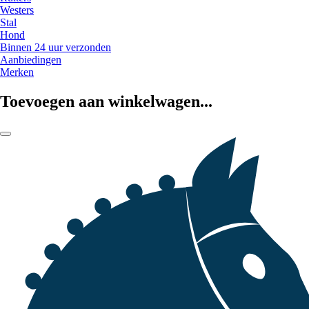
Westers
Stal
Hond
Binnen 24 uur verzonden
Aanbiedingen
Merken
Toevoegen aan winkelwagen...