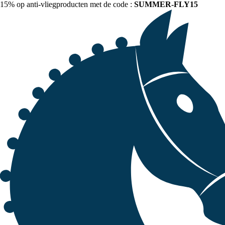
15% op anti-vliegproducten met de code :
SUMMER-FLY15