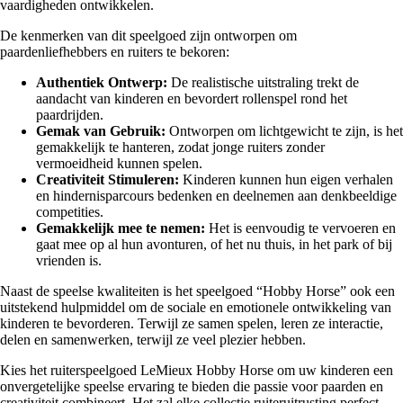
vaardigheden ontwikkelen.
De kenmerken van dit speelgoed zijn ontworpen om
paardenliefhebbers en ruiters te bekoren:
Authentiek Ontwerp:
De realistische uitstraling trekt de
aandacht van kinderen en bevordert rollenspel rond het
paardrijden.
Gemak van Gebruik:
Ontworpen om lichtgewicht te zijn, is het
gemakkelijk te hanteren, zodat jonge ruiters zonder
vermoeidheid kunnen spelen.
Creativiteit Stimuleren:
Kinderen kunnen hun eigen verhalen
en hindernisparcours bedenken en deelnemen aan denkbeeldige
competities.
Gemakkelijk mee te nemen:
Het is eenvoudig te vervoeren en
gaat mee op al hun avonturen, of het nu thuis, in het park of bij
vrienden is.
Naast de speelse kwaliteiten is het speelgoed “Hobby Horse” ook een
uitstekend hulpmiddel om de sociale en emotionele ontwikkeling van
kinderen te bevorderen. Terwijl ze samen spelen, leren ze interactie,
delen en samenwerken, terwijl ze veel plezier hebben.
Kies het ruiterspeelgoed LeMieux Hobby Horse om uw kinderen een
onvergetelijke speelse ervaring te bieden die passie voor paarden en
creativiteit combineert. Het zal elke collectie ruiteruitrusting perfect