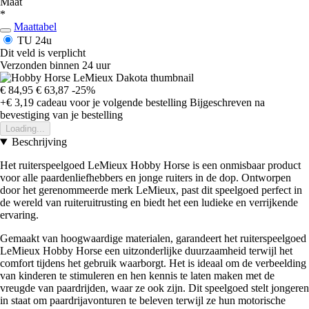
Maat
*
Maattabel
TU
24u
Dit veld is verplicht
Verzonden binnen 24 uur
€ 84,95
€ 63,87
-25%
+€ 3,19
cadeau voor je volgende bestelling
Bijgeschreven na
bevestiging van je bestelling
Loading...
Beschrijving
Het ruiterspeelgoed LeMieux Hobby Horse is een onmisbaar product
voor alle paardenliefhebbers en jonge ruiters in de dop. Ontworpen
door het gerenommeerde merk LeMieux, past dit speelgoed perfect in
de wereld van ruiteruitrusting en biedt het een ludieke en verrijkende
ervaring.
Gemaakt van hoogwaardige materialen, garandeert het ruiterspeelgoed
LeMieux Hobby Horse een uitzonderlijke duurzaamheid terwijl het
comfort tijdens het gebruik waarborgt. Het is ideaal om de verbeelding
van kinderen te stimuleren en hen kennis te laten maken met de
vreugde van paardrijden, waar ze ook zijn. Dit speelgoed stelt jongeren
in staat om paardrijavonturen te beleven terwijl ze hun motorische