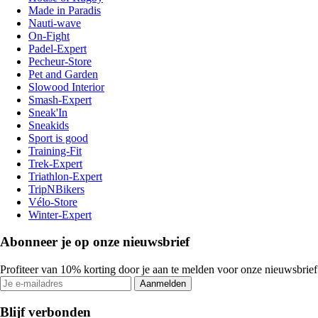
Made in Paradis
Nauti-wave
On-Fight
Padel-Expert
Pecheur-Store
Pet and Garden
Slowood Interior
Smash-Expert
Sneak'In
Sneakids
Sport is good
Training-Fit
Trek-Expert
Triathlon-Expert
TripNBikers
Vélo-Store
Winter-Expert
Abonneer je op onze nieuwsbrief
Profiteer van 10% korting door je aan te melden voor onze nieuwsbrief
Aanmelden
Blijf verbonden