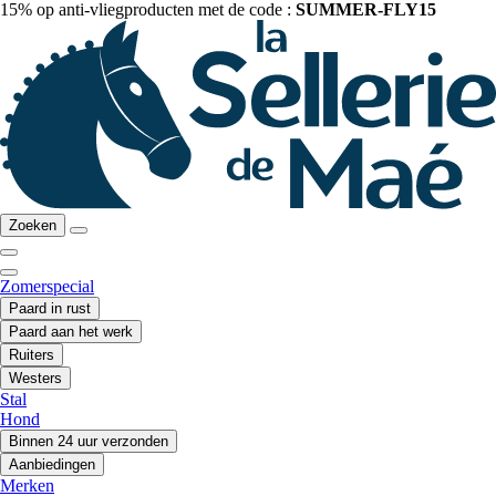
15% op anti-vliegproducten met de code :
SUMMER-FLY15
Zoeken
Zomerspecial
Paard in rust
Paard aan het werk
Ruiters
Westers
Stal
Hond
Binnen 24 uur verzonden
Aanbiedingen
Merken