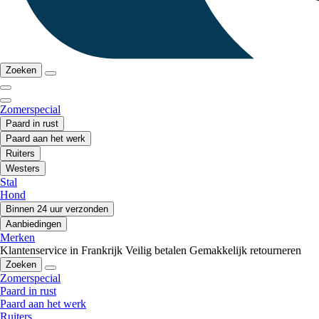
Zoeken
Zomerspecial
Paard in rust
Paard aan het werk
Ruiters
Westers
Stal
Hond
Binnen 24 uur verzonden
Aanbiedingen
Merken
Klantenservice in Frankrijk
Veilig betalen
Gemakkelijk retourneren
Zoeken
Zomerspecial
Paard in rust
Paard aan het werk
Ruiters