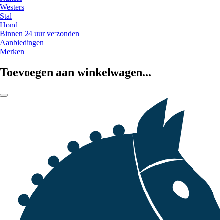
Westers
Stal
Hond
Binnen 24 uur verzonden
Aanbiedingen
Merken
Toevoegen aan winkelwagen...