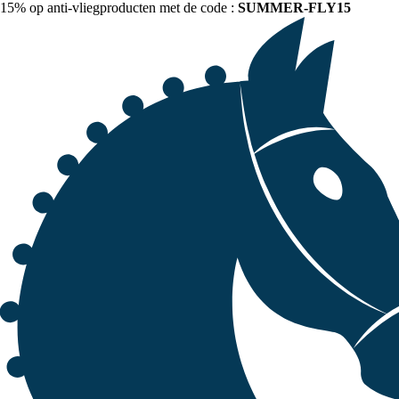
15% op anti-vliegproducten met de code :
SUMMER-FLY15