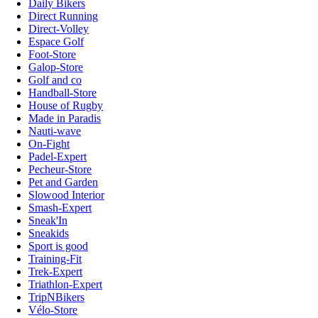
Daily Bikers
Direct Running
Direct-Volley
Espace Golf
Foot-Store
Galop-Store
Golf and co
Handball-Store
House of Rugby
Made in Paradis
Nauti-wave
On-Fight
Padel-Expert
Pecheur-Store
Pet and Garden
Slowood Interior
Smash-Expert
Sneak'In
Sneakids
Sport is good
Training-Fit
Trek-Expert
Triathlon-Expert
TripNBikers
Vélo-Store