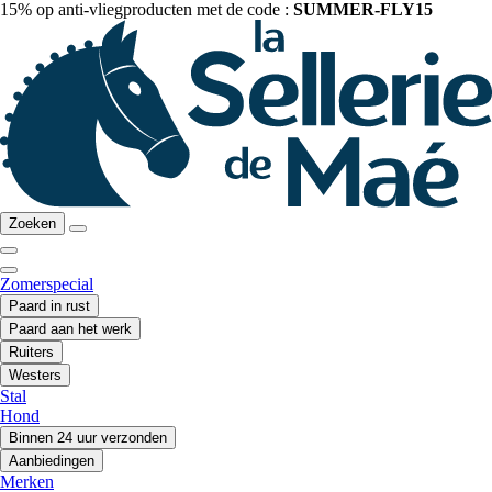
15% op anti-vliegproducten met de code :
SUMMER-FLY15
Zoeken
Zomerspecial
Paard in rust
Paard aan het werk
Ruiters
Westers
Stal
Hond
Binnen 24 uur verzonden
Aanbiedingen
Merken