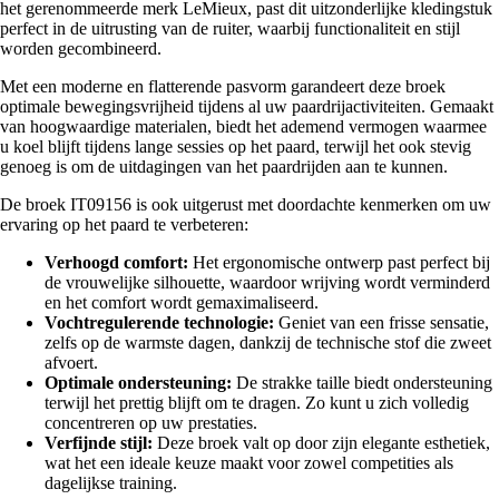
het gerenommeerde merk LeMieux, past dit uitzonderlijke kledingstuk
perfect in de uitrusting van de ruiter, waarbij functionaliteit en stijl
worden gecombineerd.
Met een moderne en flatterende pasvorm garandeert deze broek
optimale bewegingsvrijheid tijdens al uw paardrijactiviteiten. Gemaakt
van hoogwaardige materialen, biedt het ademend vermogen waarmee
u koel blijft tijdens lange sessies op het paard, terwijl het ook stevig
genoeg is om de uitdagingen van het paardrijden aan te kunnen.
De broek IT09156 is ook uitgerust met doordachte kenmerken om uw
ervaring op het paard te verbeteren:
Verhoogd comfort:
Het ergonomische ontwerp past perfect bij
de vrouwelijke silhouette, waardoor wrijving wordt verminderd
en het comfort wordt gemaximaliseerd.
Vochtregulerende technologie:
Geniet van een frisse sensatie,
zelfs op de warmste dagen, dankzij de technische stof die zweet
afvoert.
Optimale ondersteuning:
De strakke taille biedt ondersteuning
terwijl het prettig blijft om te dragen. Zo kunt u zich volledig
concentreren op uw prestaties.
Verfijnde stijl:
Deze broek valt op door zijn elegante esthetiek,
wat het een ideale keuze maakt voor zowel competities als
dagelijkse training.