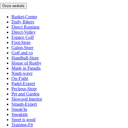
Onze winkels
Basket-Center
Daily Bikers
Direct Running
Direct-Volley
Espace Golf
Foot-Store
Galop-Store
Golf and co
Handball-Store
House of Rugby
Made in Paradis
Nauti-wave
On-Fight
Padel-Expert
Pecheur-Store
Pet and Garden
Slowood Interior
Smash-Expert
Sneak'In
Sneakids
Sport is good
Training-Fit