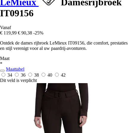
LeMieux
Damesrijbroek
IT09156
Vanaf
€ 119,99
€ 90,38
-25%
Ontdek de dames rijbroek LeMieux IT09156, die comfort, prestaties
en stijl verenigt voor al uw paardrij-avonturen.
Maat
*
Maattabel
34
36
38
40
42
Dit veld is verplicht