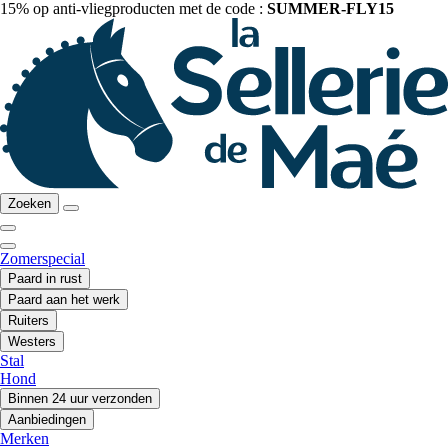
15% op anti-vliegproducten met de code :
SUMMER-FLY15
Zoeken
Zomerspecial
Paard in rust
Paard aan het werk
Ruiters
Westers
Stal
Hond
Binnen 24 uur verzonden
Aanbiedingen
Merken