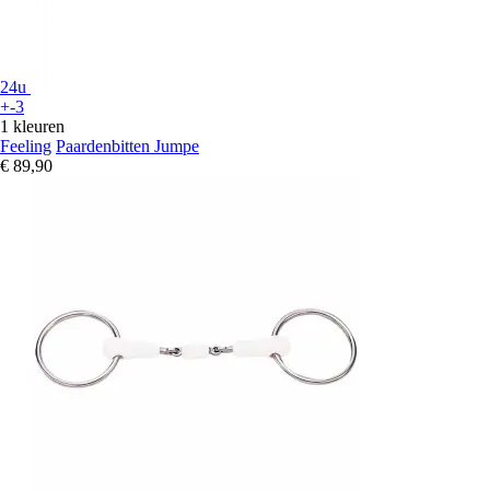
24u
+-3
1 kleuren
Feeling
Paardenbitten Jumpe
€ 89,90