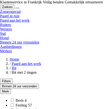
Klantenservice in Frankrijk
Veilig betalen
Gemakkelijk retourneren
Zoeken
Zomerspecial
Paard in rust
Paard aan het werk
Ruiters
Westers
Stal
Hond
Binnen 24 uur verzonden
Aanbiedingen
Merken
Home
/
Paard aan het werk
/
Bit
/
Bit met 2 ringen
Filters
Binnen 24 uur verzonden
Merk
Beris
4
Feeling
57