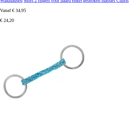
Waldhausen
Mors 2 ringen voor paard enkel gebroken massief Cupris
Vanaf
€ 34,95
€ 24,20