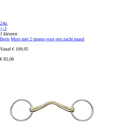
24u
+-3
1 kleuren
Beris
Mors met 2 ringen voor een zacht paard
Vanaf
€ 109,95
€ 82,06