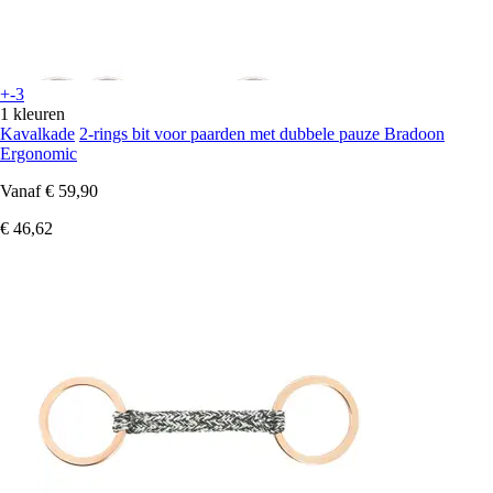
+-3
1 kleuren
Kavalkade
2-rings bit voor paarden met dubbele pauze Bradoon
Ergonomic
Vanaf
€ 59,90
€ 46,62