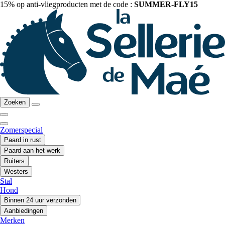
15% op anti-vliegproducten met de code :
SUMMER-FLY15
Zoeken
Zomerspecial
Paard in rust
Paard aan het werk
Ruiters
Westers
Stal
Hond
Binnen 24 uur verzonden
Aanbiedingen
Merken