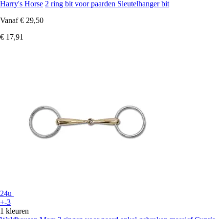
Harry's Horse
2 ring bit voor paarden Sleutelhanger bit
Vanaf
€ 29,50
€ 17,91
24u
+-3
1 kleuren