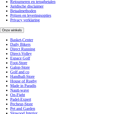
Retourneren en terugbetalen
Juridische disclaimer
Betaalmethoden
Prijzen en leveringsopties
Privacy verklaring
Onze winkels
Basket-Center
Daily Bikers
Direct Running
Direct-Volley
Espace Golf
Foot-Store
Galop-Store
Golf and co
Handball-Store
House of Rugby
Made in Paradis
Nauti-wave
On-Fight
Padel-Expert
Pecheur-Store
Pet and Garden
Slowood Interior