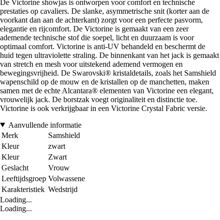
De Victorine showjas is ontworpen voor comfort en technische
prestaties op cavaliers. De slanke, asymmetrische snit (korter aan de
voorkant dan aan de achterkant) zorgt voor een perfecte pasvorm,
elegantie en rijcomfort. De Victorine is gemaakt van een zeer
ademende technische stof die soepel, licht en duurzaam is voor
optimaal comfort. Victorine is anti-UV behandeld en beschermt de
huid tegen ultraviolette straling. De binnenkant van het jack is gemaakt
van stretch en mesh voor uitstekend ademend vermogen en
bewegingsvrijheid. De Swarovski® kristaldetails, zoals het Samshield
wapenschild op de mouw en de kristallen op de manchetten, maken
samen met de echte Alcantara® elementen van Victorine een elegant,
vrouwelijk jack. De borstzak voegt originaliteit en distinctie toe.
Victorine is ook verkrijgbaar in een Victorine Crystal Fabric versie.
Aanvullende informatie
Merk
Samshield
Kleur
zwart
Kleur
Zwart
Geslacht
Vrouw
Leeftijdsgroep
Volwassene
Karakteristiek
Wedstrijd
Loading...
Loading...