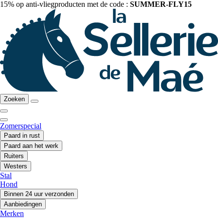
15% op anti-vliegproducten met de code :
SUMMER-FLY15
Zoeken
Zomerspecial
Paard in rust
Paard aan het werk
Ruiters
Westers
Stal
Hond
Binnen 24 uur verzonden
Aanbiedingen
Merken