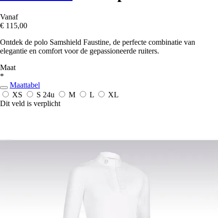
Vanaf
€ 115,00
Ontdek de polo Samshield Faustine, de perfecte combinatie van
elegantie en comfort voor de gepassioneerde ruiters.
Maat
*
Maattabel
XS
S
24u
M
L
XL
Dit veld is verplicht