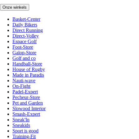
Onze winkels
Basket-Center
Daily Bikers
Direct Running
Direct-Volley
Espace Golf
Foot-Store
Galop-Store
Golf and co
Handball-Store
House of Rugby
Made in Paradis
Nauti-wave
On-Fight
Padel-Expert
Pecheur-Store
Pet and Garden
Slowood Interior
Smash-Expert
Sneak'In
Sneakids
Sport is good
Training-Fit