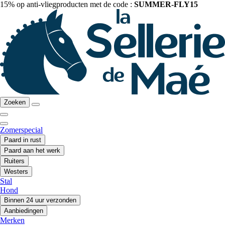
15% op anti-vliegproducten met de code :
SUMMER-FLY15
Zoeken
Zomerspecial
Paard in rust
Paard aan het werk
Ruiters
Westers
Stal
Hond
Binnen 24 uur verzonden
Aanbiedingen
Merken