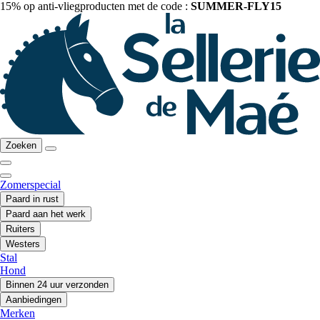
15% op anti-vliegproducten met de code :
SUMMER-FLY15
Zoeken
Zomerspecial
Paard in rust
Paard aan het werk
Ruiters
Westers
Stal
Hond
Binnen 24 uur verzonden
Aanbiedingen
Merken