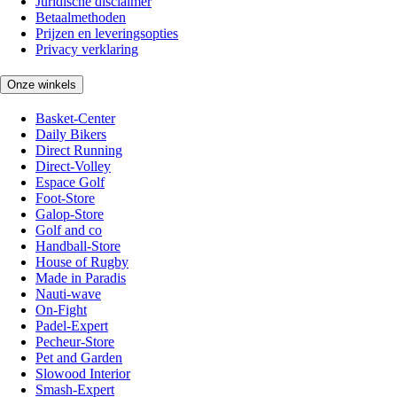
Juridische disclaimer
Betaalmethoden
Prijzen en leveringsopties
Privacy verklaring
Onze winkels
Basket-Center
Daily Bikers
Direct Running
Direct-Volley
Espace Golf
Foot-Store
Galop-Store
Golf and co
Handball-Store
House of Rugby
Made in Paradis
Nauti-wave
On-Fight
Padel-Expert
Pecheur-Store
Pet and Garden
Slowood Interior
Smash-Expert