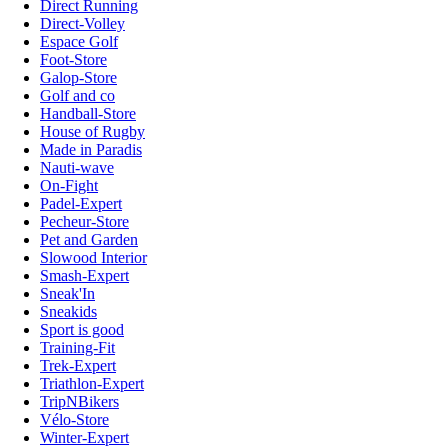
Direct Running
Direct-Volley
Espace Golf
Foot-Store
Galop-Store
Golf and co
Handball-Store
House of Rugby
Made in Paradis
Nauti-wave
On-Fight
Padel-Expert
Pecheur-Store
Pet and Garden
Slowood Interior
Smash-Expert
Sneak'In
Sneakids
Sport is good
Training-Fit
Trek-Expert
Triathlon-Expert
TripNBikers
Vélo-Store
Winter-Expert