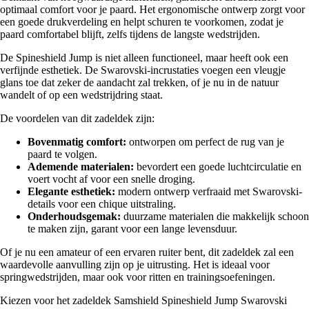
optimaal comfort voor je paard. Het ergonomische ontwerp zorgt voor
een goede drukverdeling en helpt schuren te voorkomen, zodat je
paard comfortabel blijft, zelfs tijdens de langste wedstrijden.
De Spineshield Jump is niet alleen functioneel, maar heeft ook een
verfijnde esthetiek. De Swarovski-incrustaties voegen een vleugje
glans toe dat zeker de aandacht zal trekken, of je nu in de natuur
wandelt of op een wedstrijdring staat.
De voordelen van dit zadeldek zijn:
Bovenmatig comfort:
ontworpen om perfect de rug van je
paard te volgen.
Ademende materialen:
bevordert een goede luchtcirculatie en
voert vocht af voor een snelle droging.
Elegante esthetiek:
modern ontwerp verfraaid met Swarovski-
details voor een chique uitstraling.
Onderhoudsgemak:
duurzame materialen die makkelijk schoon
te maken zijn, garant voor een lange levensduur.
Of je nu een amateur of een ervaren ruiter bent, dit zadeldek zal een
waardevolle aanvulling zijn op je uitrusting. Het is ideaal voor
springwedstrijden, maar ook voor ritten en trainingsoefeningen.
Kiezen voor het zadeldek Samshield Spineshield Jump Swarovski