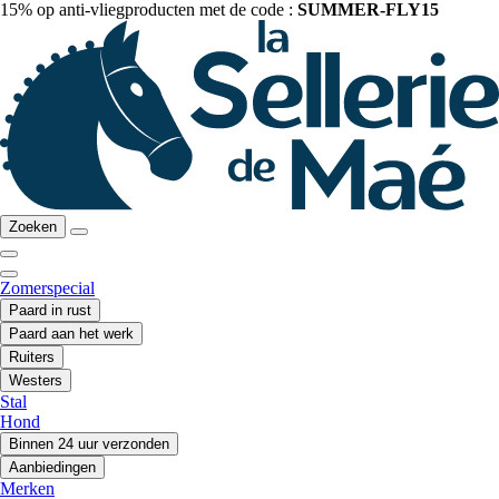
15% op anti-vliegproducten met de code :
SUMMER-FLY15
Zoeken
Zomerspecial
Paard in rust
Paard aan het werk
Ruiters
Westers
Stal
Hond
Binnen 24 uur verzonden
Aanbiedingen
Merken