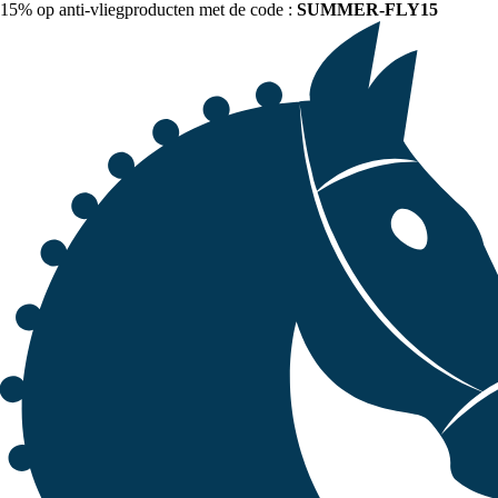
15% op anti-vliegproducten met de code :
SUMMER-FLY15