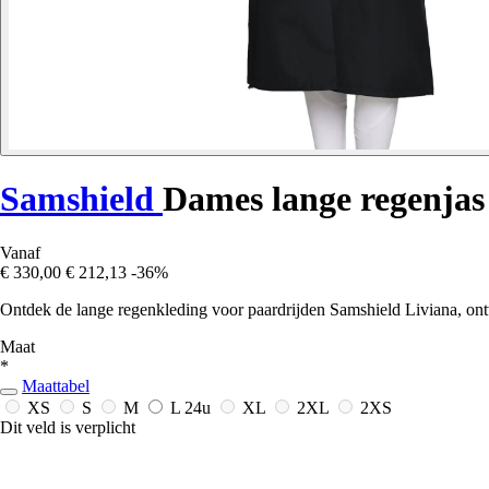
Samshield
Dames lange regenjas
Vanaf
€ 330,00
€ 212,13
-36%
Ontdek de lange regenkleding voor paardrijden Samshield Liviana, ont
Maat
*
Maattabel
XS
S
M
L
24u
XL
2XL
2XS
Dit veld is verplicht