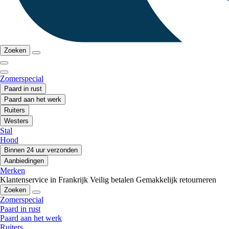
Zoeken
Zomerspecial
Paard in rust
Paard aan het werk
Ruiters
Westers
Stal
Hond
Binnen 24 uur verzonden
Aanbiedingen
Merken
Klantenservice in Frankrijk
Veilig betalen
Gemakkelijk retourneren
Zoeken
Zomerspecial
Paard in rust
Paard aan het werk
Ruiters