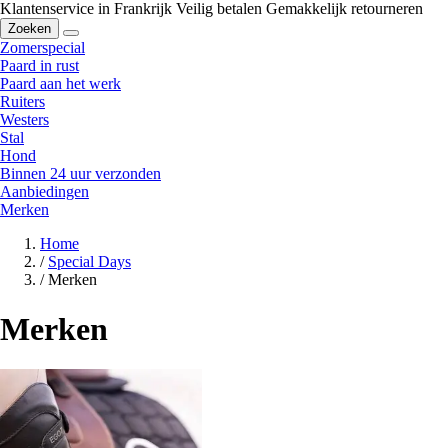
Klantenservice in Frankrijk
Veilig betalen
Gemakkelijk retourneren
Zoeken
Zomerspecial
Paard in rust
Paard aan het werk
Ruiters
Westers
Stal
Hond
Binnen 24 uur verzonden
Aanbiedingen
Merken
Home
/
Special Days
/
Merken
Merken