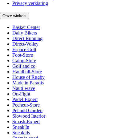
Privacy verklaring
Onze winkels
Basket-Center
Daily Bikers
Direct Running
Direct-Volley
Espace Golf
Foot-Store
Galop-Store
Golf and co
Handball-Store
House of Rugby
Made in Paradis
Nauti-wave
On-Fight
Padel-Expert
Pecheur-Store
Pet and Garden
Slowood Interior
Smash-Expert
Sneak'In
Sneakids