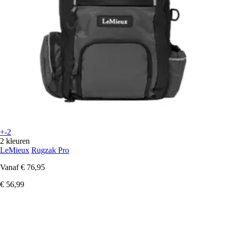
+-2
2 kleuren
LeMieux
Rugzak Pro
Vanaf
€ 76,95
€ 56,99