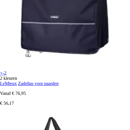
+-2
2 kleuren
LeMieux
Zadeltas voor paarden
Vanaf
€ 76,95
€ 56,17