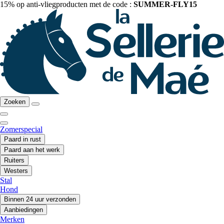
15% op anti-vliegproducten met de code :
SUMMER-FLY15
Zoeken
Zomerspecial
Paard in rust
Paard aan het werk
Ruiters
Westers
Stal
Hond
Binnen 24 uur verzonden
Aanbiedingen
Merken