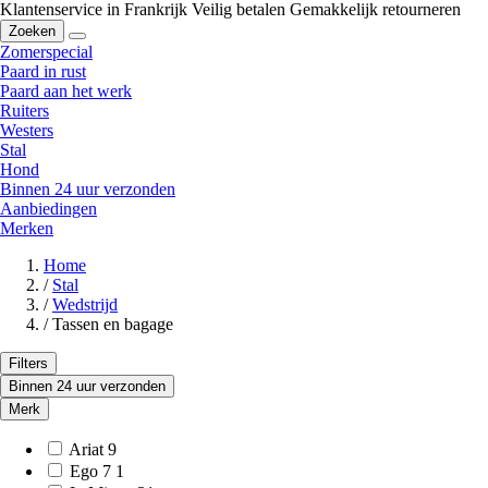
Klantenservice in Frankrijk
Veilig betalen
Gemakkelijk retourneren
Zoeken
Zomerspecial
Paard in rust
Paard aan het werk
Ruiters
Westers
Stal
Hond
Binnen 24 uur verzonden
Aanbiedingen
Merken
Home
/
Stal
/
Wedstrijd
/
Tassen en bagage
Filters
Binnen 24 uur verzonden
Merk
Ariat
9
Ego 7
1