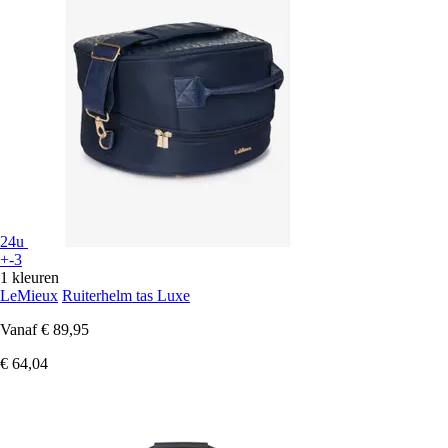
24u
+-3
1 kleuren
LeMieux
Ruiterhelm tas Luxe
Vanaf
€ 89,95
€ 64,04