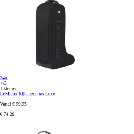
24u
+-3
1 kleuren
LeMieux
Rijlaarzen tas Luxe
Vanaf
€ 99,95
€ 74,29