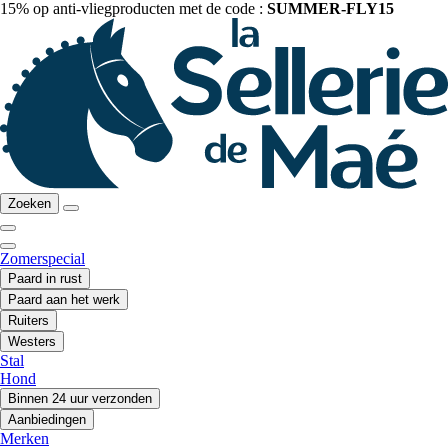
15% op anti-vliegproducten met de code :
SUMMER-FLY15
Zoeken
Zomerspecial
Paard in rust
Paard aan het werk
Ruiters
Westers
Stal
Hond
Binnen 24 uur verzonden
Aanbiedingen
Merken