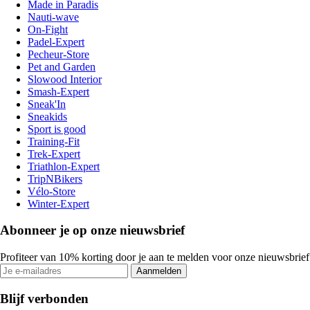
Made in Paradis
Nauti-wave
On-Fight
Padel-Expert
Pecheur-Store
Pet and Garden
Slowood Interior
Smash-Expert
Sneak'In
Sneakids
Sport is good
Training-Fit
Trek-Expert
Triathlon-Expert
TripNBikers
Vélo-Store
Winter-Expert
Abonneer je op onze nieuwsbrief
Profiteer van 10% korting door je aan te melden voor onze nieuwsbrief
Aanmelden
Blijf verbonden