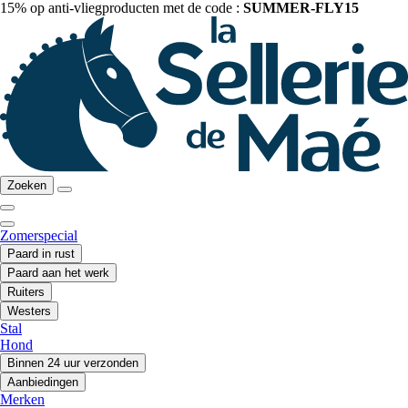
15% op anti-vliegproducten met de code :
SUMMER-FLY15
Zoeken
Zomerspecial
Paard in rust
Paard aan het werk
Ruiters
Westers
Stal
Hond
Binnen 24 uur verzonden
Aanbiedingen
Merken