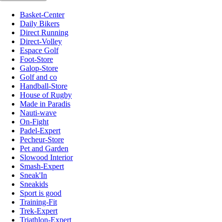
Basket-Center
Daily Bikers
Direct Running
Direct-Volley
Espace Golf
Foot-Store
Galop-Store
Golf and co
Handball-Store
House of Rugby
Made in Paradis
Nauti-wave
On-Fight
Padel-Expert
Pecheur-Store
Pet and Garden
Slowood Interior
Smash-Expert
Sneak'In
Sneakids
Sport is good
Training-Fit
Trek-Expert
Triathlon-Expert