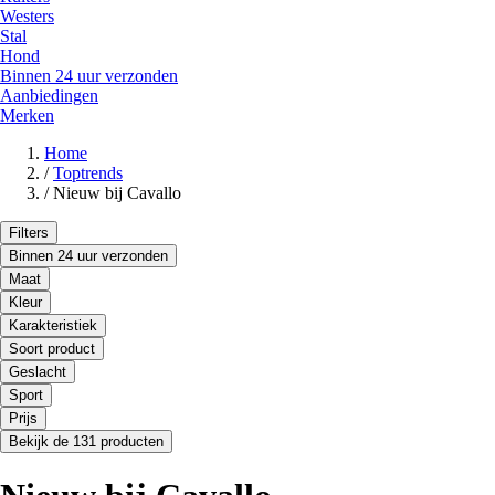
Westers
Stal
Hond
Binnen 24 uur verzonden
Aanbiedingen
Merken
Home
/
Toptrends
/
Nieuw bij Cavallo
Filters
Binnen 24 uur verzonden
Maat
Kleur
Karakteristiek
Soort product
Geslacht
Sport
Prijs
Bekijk de 131 producten