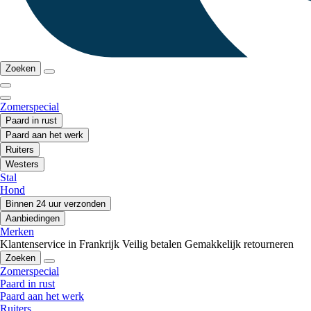
Zoeken
Zomerspecial
Paard in rust
Paard aan het werk
Ruiters
Westers
Stal
Hond
Binnen 24 uur verzonden
Aanbiedingen
Merken
Klantenservice in Frankrijk
Veilig betalen
Gemakkelijk retourneren
Zoeken
Zomerspecial
Paard in rust
Paard aan het werk
Ruiters