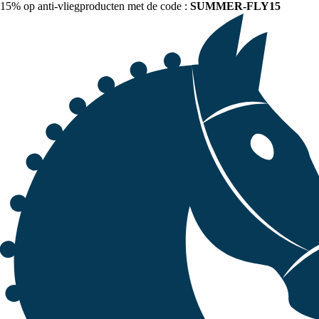
15% op anti-vliegproducten met de code :
SUMMER-FLY15