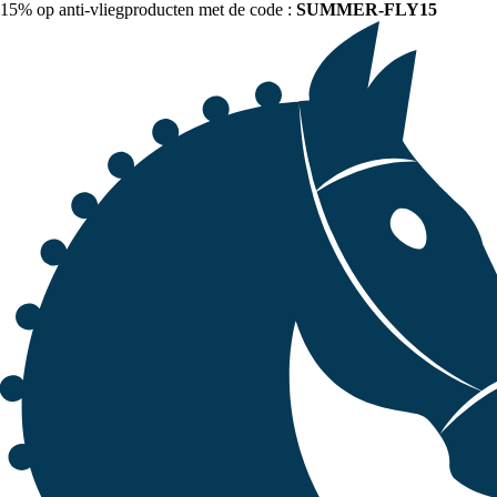
15% op anti-vliegproducten met de code :
SUMMER-FLY15