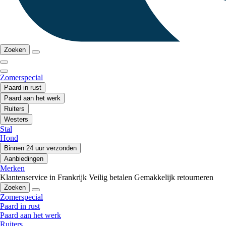
Zoeken
Zomerspecial
Paard in rust
Paard aan het werk
Ruiters
Westers
Stal
Hond
Binnen 24 uur verzonden
Aanbiedingen
Merken
Klantenservice in Frankrijk
Veilig betalen
Gemakkelijk retourneren
Zoeken
Zomerspecial
Paard in rust
Paard aan het werk
Ruiters