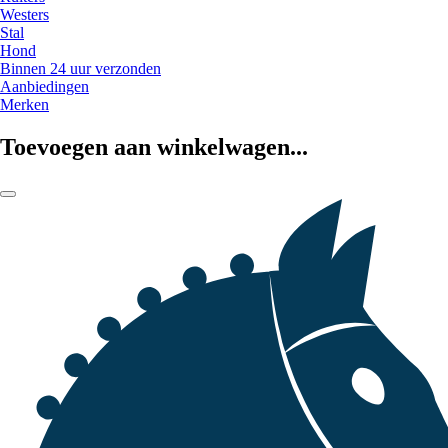
Westers
Stal
Hond
Binnen 24 uur verzonden
Aanbiedingen
Merken
Toevoegen aan winkelwagen...