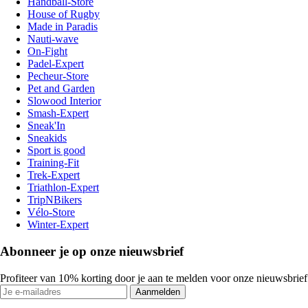
Handball-Store
House of Rugby
Made in Paradis
Nauti-wave
On-Fight
Padel-Expert
Pecheur-Store
Pet and Garden
Slowood Interior
Smash-Expert
Sneak'In
Sneakids
Sport is good
Training-Fit
Trek-Expert
Triathlon-Expert
TripNBikers
Vélo-Store
Winter-Expert
Abonneer je op onze nieuwsbrief
Profiteer van 10% korting door je aan te melden voor onze nieuwsbrief
Aanmelden