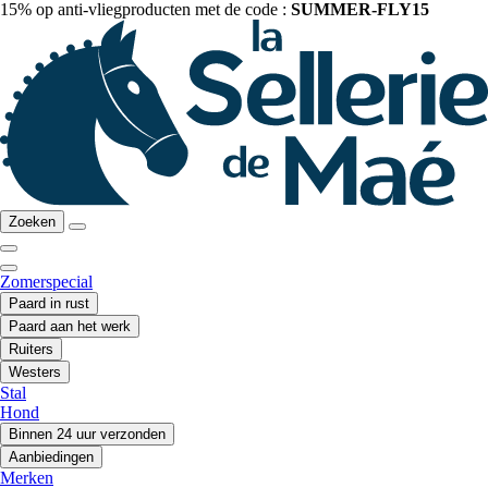
15% op anti-vliegproducten met de code :
SUMMER-FLY15
Zoeken
Zomerspecial
Paard in rust
Paard aan het werk
Ruiters
Westers
Stal
Hond
Binnen 24 uur verzonden
Aanbiedingen
Merken