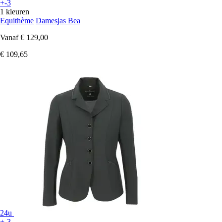
+-3
1 kleuren
Equithème
Damesjas Bea
Vanaf
€ 129,00
€ 109,65
24u
+-3