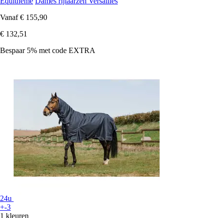
Equithème
Dames rijlaarzen Versailles
Vanaf
€ 155,90
€ 132,51
Bespaar 5%
met code
EXTRA
24u
+-3
1 kleuren