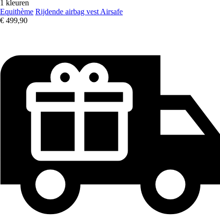
1 kleuren
Equithème
Rijdende airbag vest Airsafe
€ 499,90