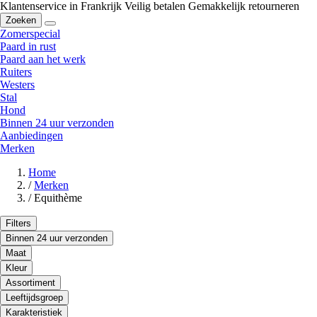
Klantenservice in Frankrijk
Veilig betalen
Gemakkelijk retourneren
Zoeken
Zomerspecial
Paard in rust
Paard aan het werk
Ruiters
Westers
Stal
Hond
Binnen 24 uur verzonden
Aanbiedingen
Merken
Home
/
Merken
/
Equithème
Filters
Binnen 24 uur verzonden
Maat
Kleur
Assortiment
Leeftijdsgroep
Karakteristiek