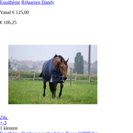
Equithème
Rijlaarzen Dandy
Vanaf
€ 125,00
€ 106,25
24u
+-3
1 kleuren