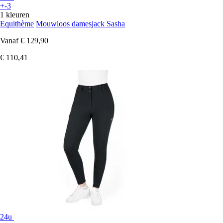
+-3
1 kleuren
Equithème
Mouwloos damesjack Sasha
Vanaf
€ 129,90
€ 110,41
24u