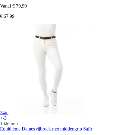
Vanaf
€ 79,99
€ 67,99
24u
+-3
1 kleuren
Equithème
Dames rijbroek met middengrip Safir