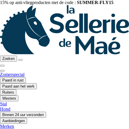
15% op anti-vliegproducten met de code :
SUMMER-FLY15
Zoeken
Zomerspecial
Paard in rust
Paard aan het werk
Ruiters
Westers
Stal
Hond
Binnen 24 uur verzonden
Aanbiedingen
Merken