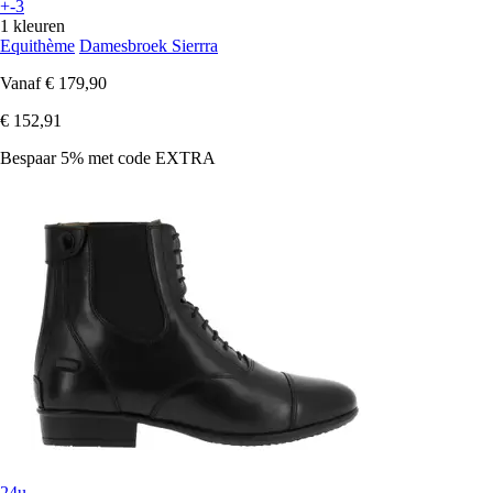
+-3
1 kleuren
Equithème
Damesbroek Sierrra
Vanaf
€ 179,90
€ 152,91
Bespaar 5%
met code
EXTRA
24u