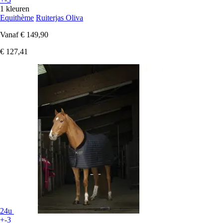
1 kleuren
Equithème
Ruiterjas Oliva
Vanaf
€ 149,90
€ 127,41
24u
+-3