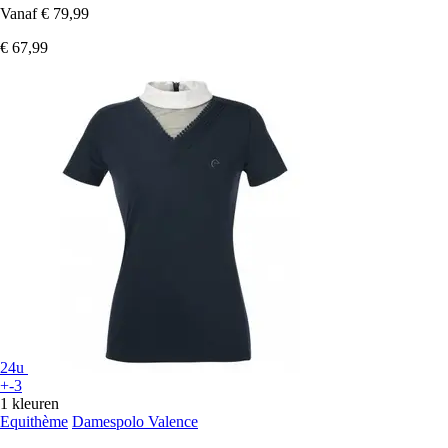
Vanaf
€ 79,99
€ 67,99
24u
+-3
1 kleuren
Equithème
Damespolo Valence