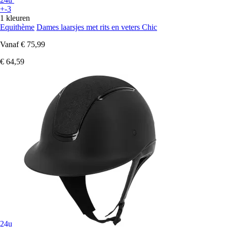
+-3
1 kleuren
Equithème
Dames laarsjes met rits en veters Chic
Vanaf
€ 75,99
€ 64,59
24u