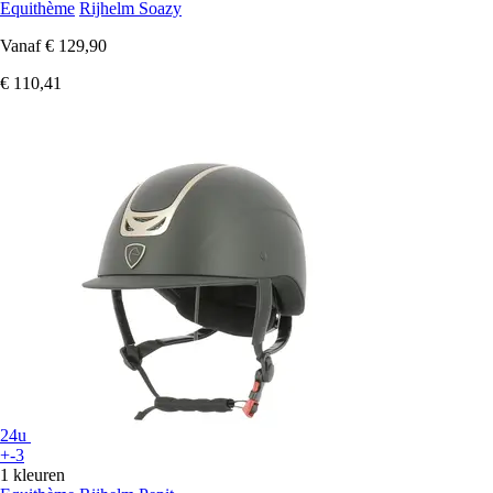
Equithème
Rijhelm Soazy
Vanaf
€ 129,90
€ 110,41
24u
+-3
1 kleuren