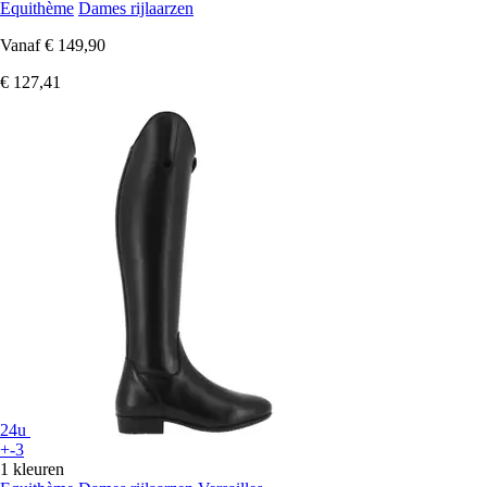
Equithème
Dames rijlaarzen
Vanaf
€ 149,90
€ 127,41
24u
+-3
1 kleuren