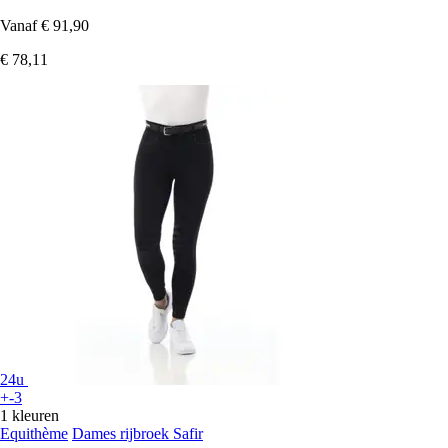
Vanaf
€ 91,90
€ 78,11
24u
+-3
1 kleuren
Equithème
Dames rijbroek Safir