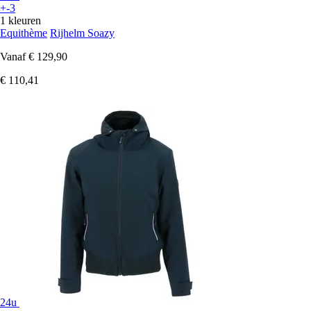
+-3
1 kleuren
Equithème
Rijhelm Soazy
Vanaf
€ 129,90
€ 110,41
24u