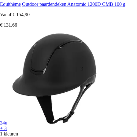
Equithème
Outdoor paardendeken Anatomic 1200D CMB 100 g
Vanaf
€ 154,90
€ 131,66
24u
+-3
1 kleuren