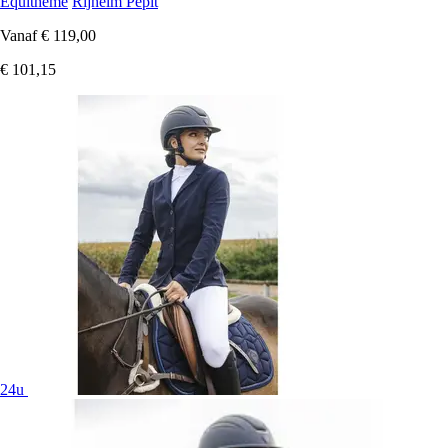
Equithème
Rijhelm Pepit
Vanaf
€ 119,00
€ 101,15
24u