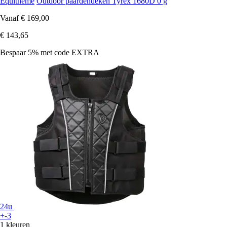
Equithème
Outdoor paardendeken Tyrex 1680D 0 g
Vanaf
€ 169,00
€ 143,65
Bespaar 5%
met code
EXTRA
24u
+-3
1 kleuren