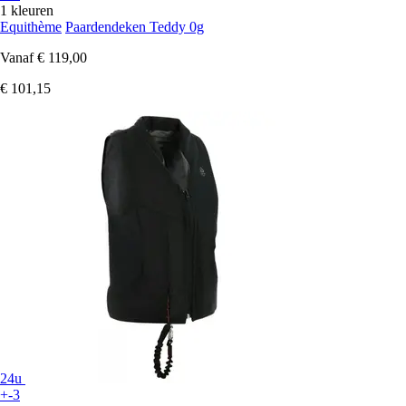
1 kleuren
Equithème
Paardendeken Teddy 0g
Vanaf
€ 119,00
€ 101,15
24u
+-3