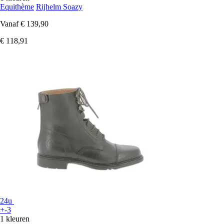
Equithème
Rijhelm Soazy
Vanaf
€ 139,90
€ 118,91
24u
+-3
1 kleuren