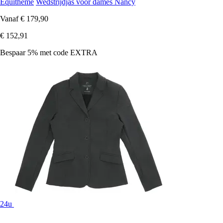
Equithème
Wedstrijdjas voor dames Nancy
Vanaf
€ 179,90
€ 152,91
Bespaar 5%
met code
EXTRA
24u