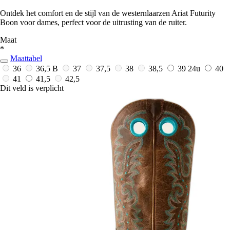
Ontdek het comfort en de stijl van de westernlaarzen Ariat Futurity
Boon voor dames, perfect voor de uitrusting van de ruiter.
Maat
*
Maattabel
36
36,5 B
37
37,5
38
38,5
39
24u
40
41
41,5
42,5
Dit veld is verplicht